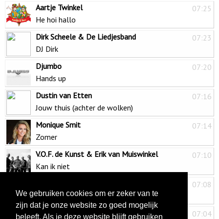
Aartje Twinkel
07:25
He hoi hallo
Dirk Scheele & De Liedjesband
07:23
DJ Dirk
Djumbo
07:20
Hands up
Dustin van Etten
07:16
Jouw thuis (achter de wolken)
Monique Smit
07:14
Zomer
V.O.F. de Kunst & Erik van Muiswinkel
07:10
Kan ik niet
Job & Billy The Kit & Tho
07:08
We gebruiken cookies om er zeker van te
Boeit me niet
zijn dat je onze website zo goed mogelijk
Dick Fijn
07:04
beleeft. Als je deze website blijft gebruiken