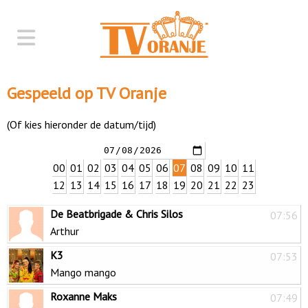
Gespeeld op TV Oranje
(Of kies hieronder de datum/tijd)
00
01
02
03
04
05
06
07
08
09
10
11
12
13
14
15
16
17
18
19
20
21
22
23
De Beatbrigade & Chris Silos
07:56
Arthur
K3
07:53
Mango mango
Roxanne Maks
07:49