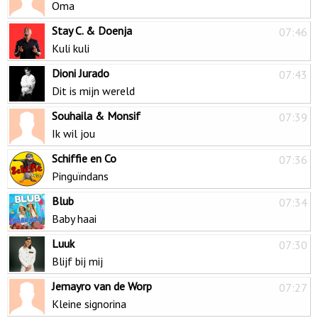
Oma
Stay C. & Doenja
07:46
Kuli kuli
Dioni Jurado
07:43
Dit is mijn wereld
Souhaila & Monsif
07:39
Ik wil jou
Schiffie en Co
07:36
Pinguïndans
Blub
07:34
Baby haai
Luuk
07:30
Blijf bij mij
Jemayro van de Worp
07:27
Kleine signorina