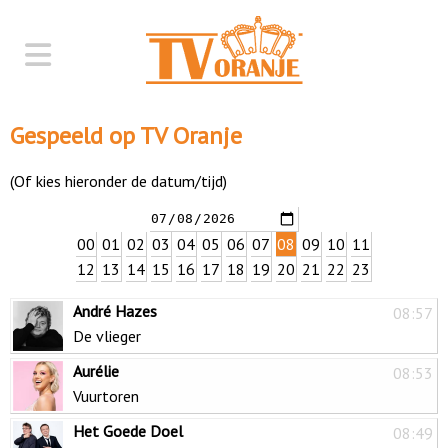
Gespeeld op TV Oranje
(Of kies hieronder de datum/tijd)
00
01
02
03
04
05
06
07
08
09
10
11
12
13
14
15
16
17
18
19
20
21
22
23
André Hazes
08:57
De vlieger
Aurélie
08:53
Vuurtoren
Het Goede Doel
08:49