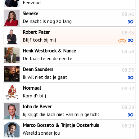
Eenvoud
Sieneke
08:46
De nacht is nog zo lang
Robert Pater
08:43
Blijf toch bij mij
Henk Westbroek & Nance
08:38
De laatste en de eerste
Dean Saunders
08:35
Ik wil niet dat je gaat
Normaal
08:32
Kom d'r bi-j
John de Bever
08:28
Jij krijgt die lach niet van mijn gezicht
Marco Borsato & Trijntje Oosterhuis
08:24
Wereld zonder jou