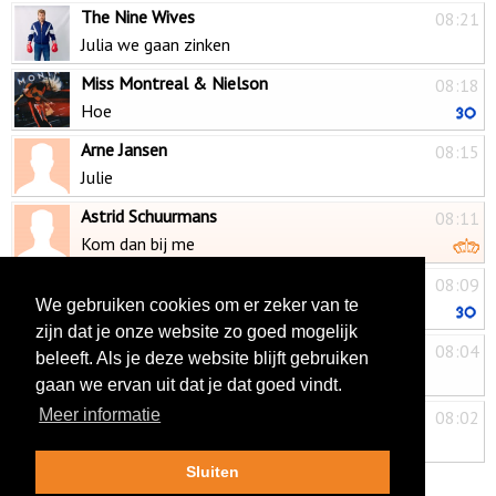
The Nine Wives
08:21
Julia we gaan zinken
Miss Montreal & Nielson
08:18
Hoe
Arne Jansen
08:15
Julie
Astrid Schuurmans
08:11
Kom dan bij me
Quido van de Graaf
08:09
We gebruiken cookies om er zeker van te
Ciao, doei, adios
zijn dat je onze website zo goed mogelijk
Volumia!
08:04
beleeft. Als je deze website blijft gebruiken
Het is over
gaan we ervan uit dat je dat goed vindt.
BZN
Meer informatie
08:02
Oh me oh my
Sluiten