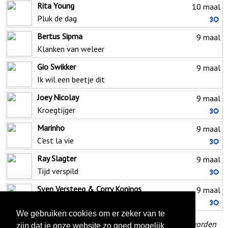
Rita Young
10 maal
Pluk de dag
Bertus Sipma
9 maal
Klanken van weleer
Gio Swikker
9 maal
Ik wil een beetje dit
Joey Nicolay
9 maal
Kroegtijger
Marinho
9 maal
C'est la vie
Ray Slagter
9 maal
Tijd verspild
Sven Versteeg & Corry Konings
9 maal
Corry Konings
We gebruiken cookies om er zeker van te
(alleen nieuwe clips die 9 keer of meer zijn gespeeld worden
zijn dat je onze website zo goed mogelijk