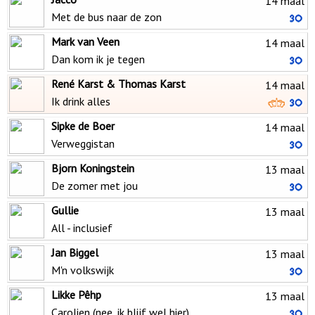
14 maal
Met de bus naar de zon
Mark van Veen
14 maal
Dan kom ik je tegen
René Karst & Thomas Karst
14 maal
Ik drink alles
Sipke de Boer
14 maal
Verweggistan
Bjorn Koningstein
13 maal
De zomer met jou
Gullie
13 maal
All - inclusief
Jan Biggel
13 maal
M'n volkswijk
Likke Pêhp
13 maal
Carolien (nee, ik blijf wel hier)