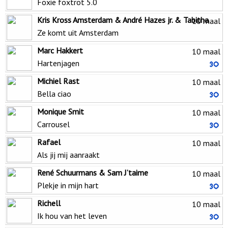
Foxie foxtrot 5.0
Kris Kross Amsterdam & André Hazes jr. & Tabitha
10 maal
Ze komt uit Amsterdam
Marc Hakkert
10 maal
Hartenjagen
Michiel Rast
10 maal
Bella ciao
Monique Smit
10 maal
Carrousel
Rafael
10 maal
Als jij mij aanraakt
René Schuurmans & Sam J’taime
10 maal
Plekje in mijn hart
Richell
10 maal
Ik hou van het leven