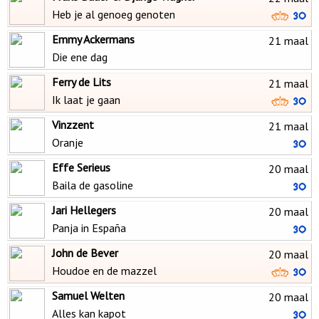
Heb je al genoeg genoten
Emmy Ackermans
21 maal
Die ene dag
Ferry de Lits
21 maal
Ik laat je gaan
Vinzzent
21 maal
Oranje
Effe Serieus
20 maal
Baila de gasoline
Jari Hellegers
20 maal
Panja in España
John de Bever
20 maal
Houdoe en de mazzel
Samuel Welten
20 maal
Alles kan kapot