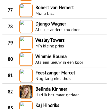
Robert van Hemert
77
Mona Lisa
Django Wagner
78
Als ik 't anders zou doen
Wesley Towers
79
M'n kleine prins
Wimmie Bouma
80
Als een leeuw in een kooi
Feestzanger Marcel
81
Nog lang niet thuis
Belinda Kinnaer
82
Had ik het maar gedaan
Kaj Hindriks
83