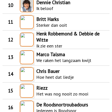
Dennie Christian
10
Ik beloof
Britt Harks
11
Sterker dan ooit
Henk Robbemond & Debbie de
12
Witte
Ik zie een ster
Marco Talsma
13
We raken het langzaam kwijt
Chris Bauer
14
Hoe heet dat liedje
Riezz
15
Het was nog nooit zo mooi
De Roodsnortroubadours
16
Iedereen is Roodsnor