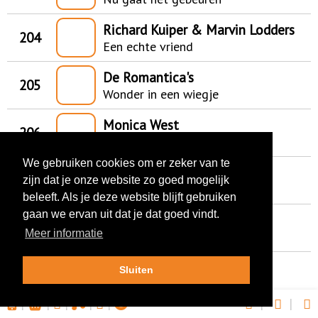
Richard Kuiper & Marvin Lodders
204
Een echte vriend
De Romantica's
205
Wonder in een wiegje
Monica West
206
Een lijntje naar de hemel
We gebruiken cookies om er zeker van te
Thomas Berge
207
zijn dat je onze website zo goed mogelijk
Alles komt goed
beleeft. Als je deze website blijft gebruiken
gaan we ervan uit dat je dat goed vindt.
Glenda Peters
208
Meer informatie
Laat je zien
The Moonlights
Sluiten
209
Zolang je bij me bent
|
|
|
|
|
|
|
Henk Voskuil & Monica West