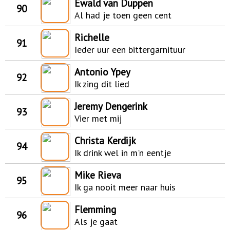
Ewald van Duppen
90
Al had je toen geen cent
Richelle
91
Ieder uur een bittergarnituur
Antonio Ypey
92
Ik zing dit lied
Jeremy Dengerink
93
Vier met mij
Christa Kerdijk
94
Ik drink wel in m'n eentje
Mike Rieva
95
Ik ga nooit meer naar huis
Flemming
96
Als je gaat