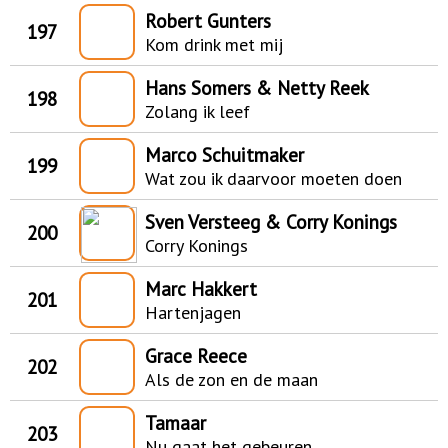
Robert Gunters
197
Kom drink met mij
Hans Somers & Netty Reek
198
Zolang ik leef
Marco Schuitmaker
199
Wat zou ik daarvoor moeten doen
Sven Versteeg & Corry Konings
200
Corry Konings
Marc Hakkert
201
Hartenjagen
Grace Reece
202
Als de zon en de maan
Tamaar
203
Nu gaat het gebeuren