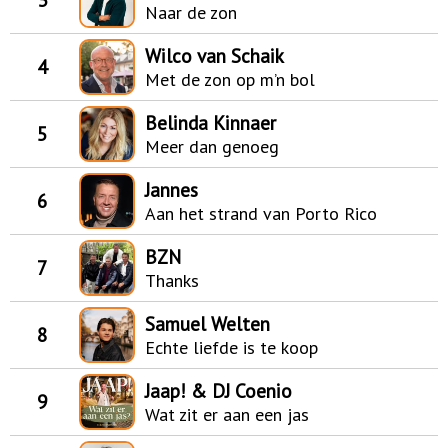
Naar de zon
Wilco van Schaik
4
Met de zon op m’n bol
Belinda Kinnaer
5
Meer dan genoeg
Jannes
6
Aan het strand van Porto Rico
BZN
7
Thanks
Samuel Welten
8
Echte liefde is te koop
Jaap! & DJ Coenio
9
Wat zit er aan een jas