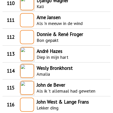
Django Wagner
110
Kali
Arne Jansen
111
Als 'n meeuw in de wind
Donnie & René Froger
112
Bon gepakt
André Hazes
113
Diep in mijn hart
Wesly Bronkhorst
114
Amalia
John de Bever
115
Als ik 't allemaal had geweten
John West & Lange Frans
116
Lekker ding