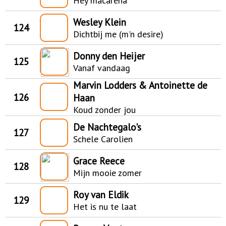
Hey macarena
Wesley Klein
124
Dichtbij me (m'n desire)
Donny den Heijer
125
Vanaf vandaag
Marvin Lodders & Antoinette de
126
Haan
Koud zonder jou
De Nachtegalo's
127
Schele Carolien
Grace Reece
128
Mijn mooie zomer
Roy van Eldik
129
Het is nu te laat