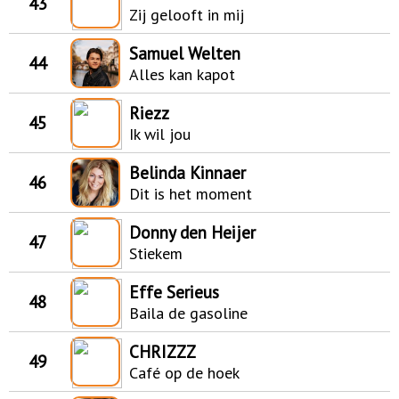
43
Zij gelooft in mij
Samuel Welten
44
Alles kan kapot
Riezz
45
Ik wil jou
Belinda Kinnaer
46
Dit is het moment
Donny den Heijer
47
Stiekem
Effe Serieus
48
Baila de gasoline
CHRIZZZ
49
Café op de hoek