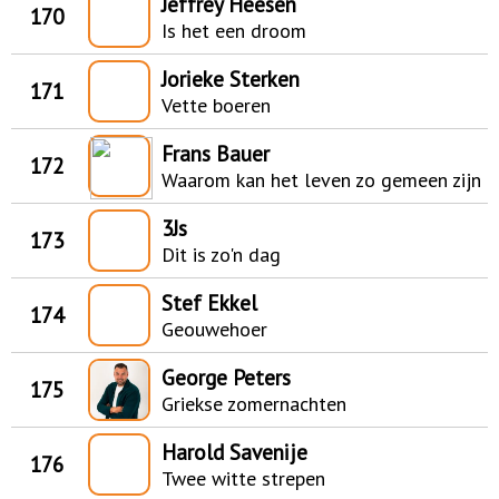
Jeffrey Heesen
170
Is het een droom
Jorieke Sterken
171
Vette boeren
Frans Bauer
172
Waarom kan het leven zo gemeen zijn
3Js
173
Dit is zo'n dag
Stef Ekkel
174
Geouwehoer
George Peters
175
Griekse zomernachten
Harold Savenije
176
Twee witte strepen