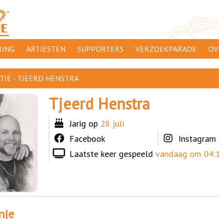
ING
ARTIESTEN
SUPPORTERS
VERZOEKPARADE
OV
SUPPORTERSACTIES
WA
TIE - TJEERD HENSTRA
 ORANJE
AANMELDEN
CL
Tjeerd Henstra
AD
Jarig op
28 juli
1000
DI
Facebook
Instagram
PR
Laatste keer gespeeld
vandaag om 04:1
CO
nje