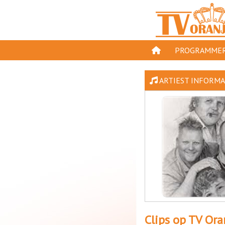
PROGRAMMER
PROGRAMMA'S
ARTIEST INFORMA
GESPEELD OP TV
ORANJE KROON
TV ORANJE TOP 
11 VAN ORANJE
Clips op TV Ora