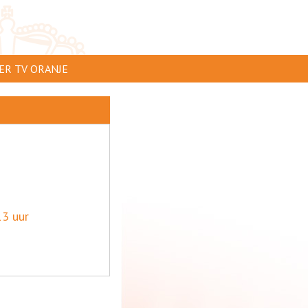
ER TV ORANJE
AR TE ZIEN
IP INSTUREN
VERTEREN
SCLAIMER
IVACY
3 uur
NTACT