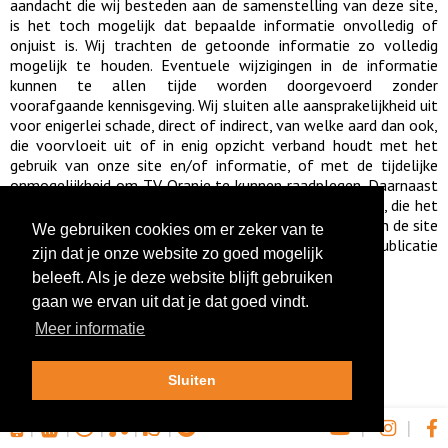
aandacht die wij besteden aan de samenstelling van deze site,
is het toch mogelijk dat bepaalde informatie onvolledig of
onjuist is. Wij trachten de getoonde informatie zo volledig
mogelijk te houden. Eventuele wijzigingen in de informatie
kunnen te allen tijde worden doorgevoerd zonder
voorafgaande kennisgeving. Wij sluiten alle aansprakelijkheid uit
voor enigerlei schade, direct of indirect, van welke aard dan ook,
die voorvloeit uit of in enig opzicht verband houdt met het
gebruik van onze site en/of informatie, of met de tijdelijke
onmogelijkheid om TV Oranje te kunnen raadplegen. Daarnaast
zijn wij niet aansprakelijk voor schade, direct of indirect, die het
gevolg is van gebruik van informatie die door middel van de site
We gebruiken cookies om er zeker van te
verkregen is. Toestemming verkrijgen voor (her-)publicatie
zijn dat je onze website zo goed mogelijk
onderwerpen TV Oranje:
info@tvoranje.nl
beleeft. Als je deze website blijft gebruiken
gaan we ervan uit dat je dat goed vindt.
Meer informatie
Sluiten
|
|
|
|
|
|
|