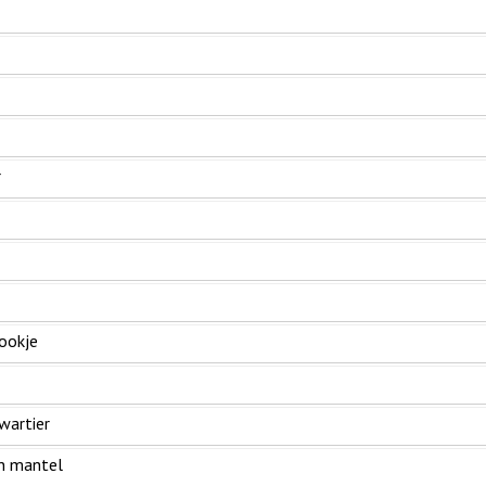
r
ookje
wartier
n mantel