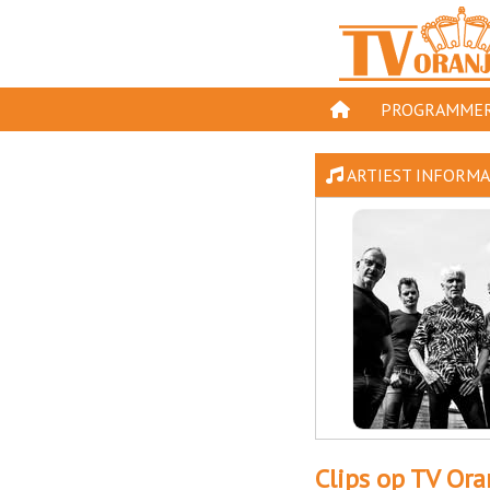
PROGRAMMER
PROGRAMMA'S
ARTIEST INFORMATI
GESPEELD OP TV
ORANJE KROON
TV ORANJE TOP 
11 VAN ORANJE
Clips op TV Ora