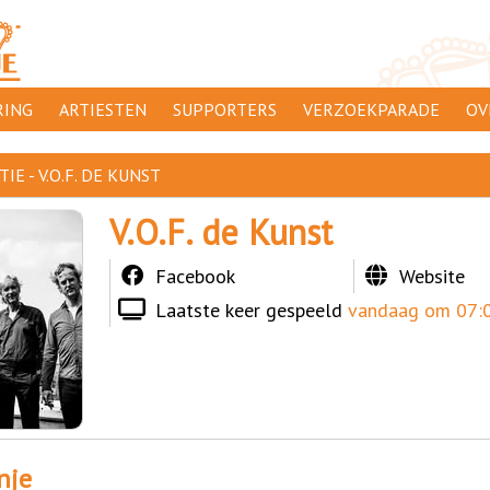
ING
ARTIESTEN
SUPPORTERS
VERZOEKPARADE
OV
SUPPORTERSACTIES
WA
E - V.O.F. DE KUNST
 ORANJE
AANMELDEN
CL
V.O.F. de Kunst
AD
Facebook
Website
1000
DI
Laatste keer gespeeld
vandaag om 07:0
PR
CO
nje