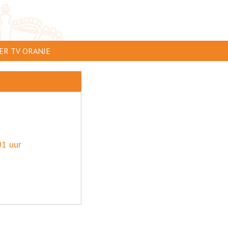
ER TV ORANJE
AR TE ZIEN
IP INSTUREN
VERTEREN
SCLAIMER
1 uur
IVACY
NTACT