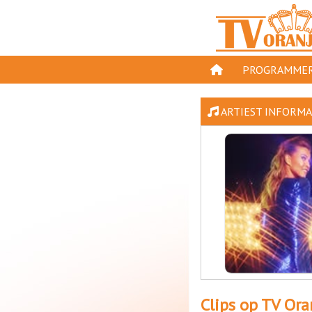
PROGRAMMER
PROGRAMMA'S
ARTIEST INFORMA
GESPEELD OP TV
ORANJE KROON
TV ORANJE TOP 
11 VAN ORANJE
Clips op TV Ora