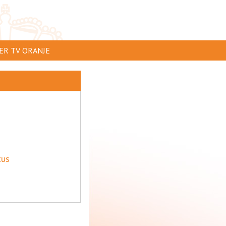
ER TV ORANJE
AR TE ZIEN
IP INSTUREN
VERTEREN
SCLAIMER
IVACY
tus
NTACT