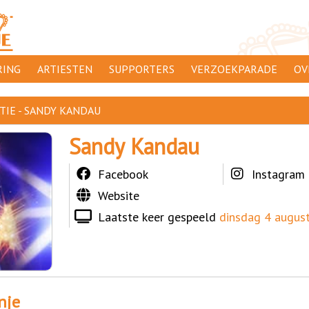
ING
ARTIESTEN
SUPPORTERS
VERZOEKPARADE
OV
SUPPORTERSACTIES
WA
TIE - SANDY KANDAU
 ORANJE
AANMELDEN
CL
Sandy Kandau
AD
Facebook
Instagram
1000
DI
Website
PR
Laatste keer gespeeld
dinsdag 4 augus
CO
nje