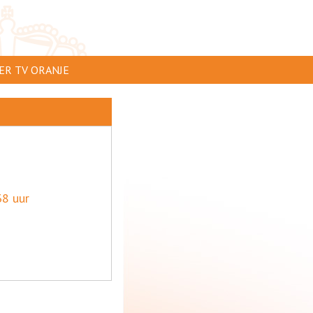
ER TV ORANJE
AR TE ZIEN
IP INSTUREN
VERTEREN
SCLAIMER
8 uur
IVACY
NTACT