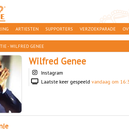
ING
ARTIESTEN
SUPPORTERS
VERZOEKPARADE
OV
SUPPORTERSACTIES
WA
TIE - WILFRED GENEE
 ORANJE
AANMELDEN
CL
Wilfred Genee
AD
Instagram
1000
DI
Laatste keer gespeeld
vandaag om 16:3
PR
CO
nje