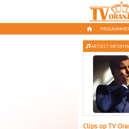
PROGRAMMER
PROGRAMMA'S
ARTIEST INFORMA
GESPEELD OP TV
ORANJE KROON
TV ORANJE TOP 
11 VAN ORANJE
Clips op TV Ora