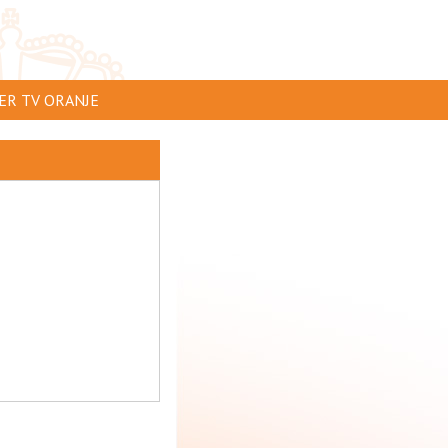
ER TV ORANJE
AR TE ZIEN
IP INSTUREN
VERTEREN
SCLAIMER
IVACY
NTACT