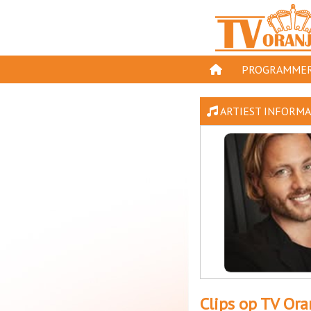
PROGRAMMER
PROGRAMMA'S
ARTIEST INFORMA
GESPEELD OP TV
ORANJE KROON
TV ORANJE TOP 
11 VAN ORANJE
Clips op TV Ora