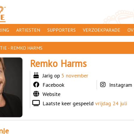
ING
ARTIESTEN
SUPPORTERS
VERZOEKPARADE
OV
SUPPORTERSACTIES
WA
TIE - REMKO HARMS
 ORANJE
AANMELDEN
CL
Remko Harms
AD
Jarig op
5 november
1000
DI
Facebook
Instagram
PR
Website
CO
Laatste keer gespeeld
vrijdag 24 juli
nje