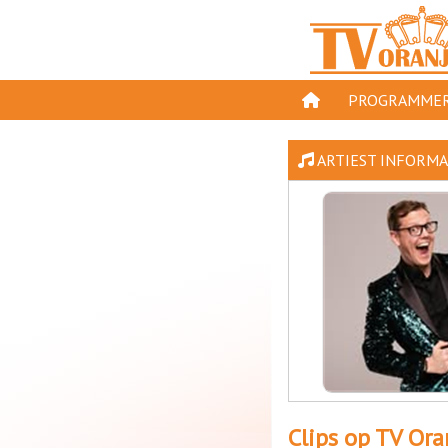
PROGRAMMER
PROGRAMMA'S
ARTIEST INFORMA
GESPEELD OP TV
ORANJE KROON
TV ORANJE TOP 
11 VAN ORANJE
Clips op TV Ora