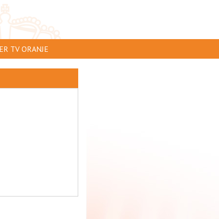
ER TV ORANJE
AR TE ZIEN
IP INSTUREN
VERTEREN
SCLAIMER
IVACY
NTACT