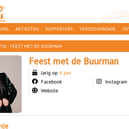
ING
ARTIESTEN
SUPPORTERS
VERZOEKPARADE
OV
SUPPORTERSACTIES
WA
TIE - FEEST MET DE BUURMAN
 ORANJE
AANMELDEN
CL
Feest met de Buurman
AD
Jarig op
4 juni
1000
DI
Facebook
Instagram
PR
Website
CO
nje