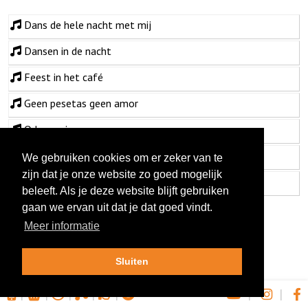
Dans de hele nacht met mij
Dansen in de nacht
Feest in het café
Geen pesetas geen amor
Ode aan jou
Zoet als de wijn
We gebruiken cookies om er zeker van te
zijn dat je onze website zo goed mogelijk
Zomer in mijn glas
beleeft. Als je deze website blijft gebruiken
gaan we ervan uit dat je dat goed vindt.
Meer informatie
Sluiten
|
|
|
|
|
|
|