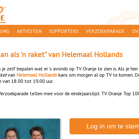
ING
ARTIESTEN
SUPPORTERS
VERZOEKPARADE
OV
SUPPORTERSACTIES
WA
an als 'n raket
" van
Helemaal Hollands
 ORANJE
AANMELDEN
CL
je zelf bepalen wat er 's avonds op TV Oranje te zien is. Als je hier
AD
aket
van
Helemaal Hollands
kans om morgen al op TV te komen. De
n van 18.00 tot 19.00 uur.
1000
DI
erzoekparade tellen mee voor de eindejaarslijst TV Oranje Top 10
PR
CO
Log in om te ste