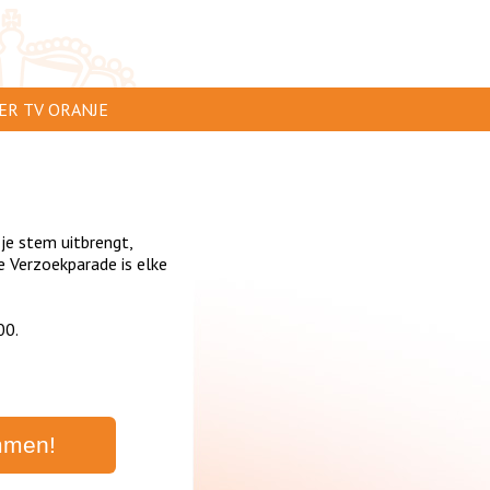
ER TV ORANJE
AR TE ZIEN
IP INSTUREN
 je stem uitbrengt,
VERTEREN
 Verzoekparade is elke
SCLAIMER
00.
IVACY
NTACT
mmen!