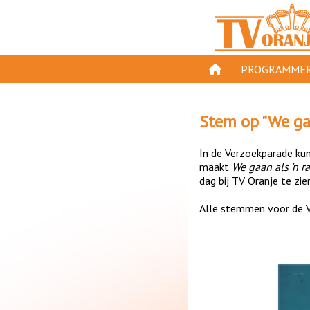
PROGRAMMER
PROGRAMMA'S
Stem op "
We ga
GESPEELD OP TV
In de Verzoekparade kun 
ORANJE KROON
maakt
We gaan als 'n r
dag bij TV Oranje te zie
TV ORANJE TOP 
Alle stemmen voor de V
11 VAN ORANJE