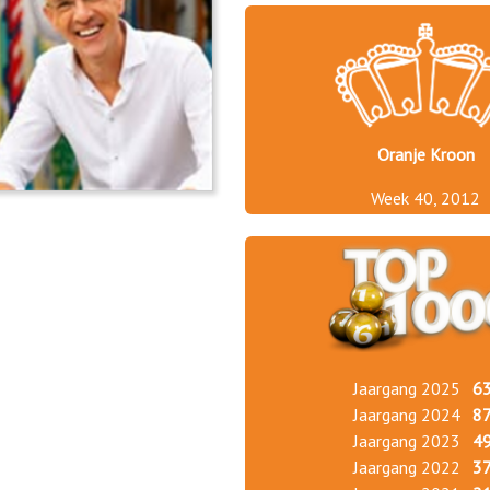
Oranje Kroon
Week 40, 2012
Jaargang 2025
6
Jaargang 2024
8
Jaargang 2023
4
Jaargang 2022
3