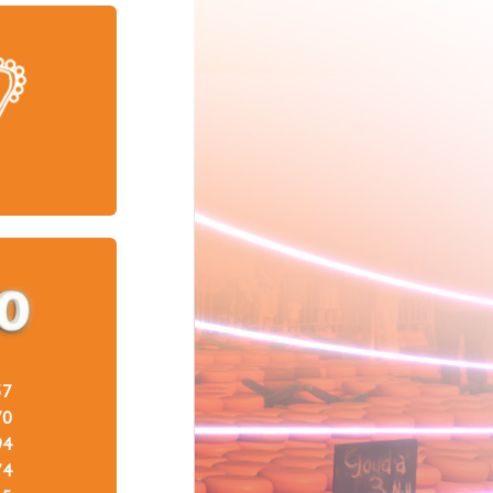
37
70
94
74