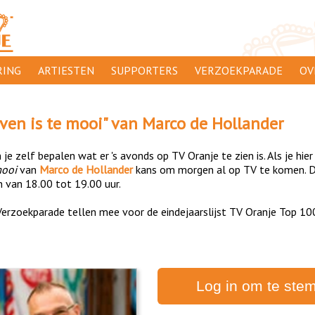
ING
ARTIESTEN
SUPPORTERS
VERZOEKPARADE
OV
SUPPORTERSACTIES
WA
even is te mooi
" van
Marco de Hollander
 ORANJE
AANMELDEN
CL
je zelf bepalen wat er 's avonds op TV Oranje te zien is. Als je hier
AD
mooi
van
Marco de Hollander
kans om morgen al op TV te komen. De
n van 18.00 tot 19.00 uur.
1000
DI
erzoekparade tellen mee voor de eindejaarslijst TV Oranje Top 10
PR
CO
Log in om te ste