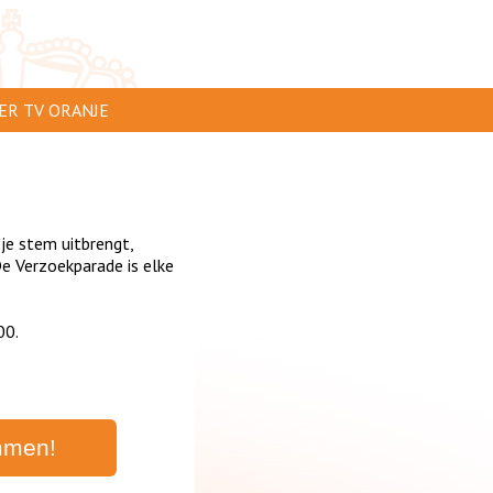
ER TV ORANJE
AR TE ZIEN
IP INSTUREN
 je stem uitbrengt,
VERTEREN
 Verzoekparade is elke
SCLAIMER
00.
IVACY
NTACT
mmen!