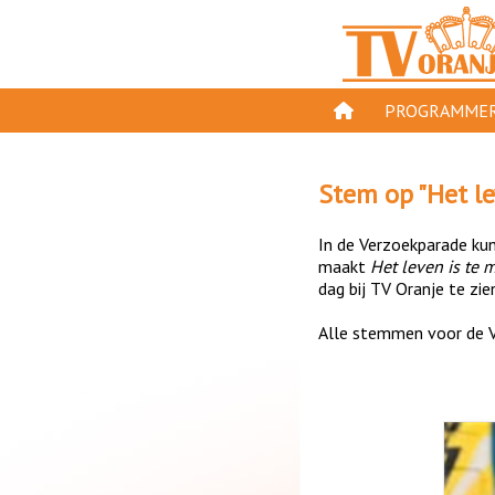
PROGRAMMER
PROGRAMMA'S
Stem op "
Het l
GESPEELD OP TV
In de Verzoekparade kun 
ORANJE KROON
maakt
Het leven is te 
dag bij TV Oranje te zie
TV ORANJE TOP 
Alle stemmen voor de V
11 VAN ORANJE