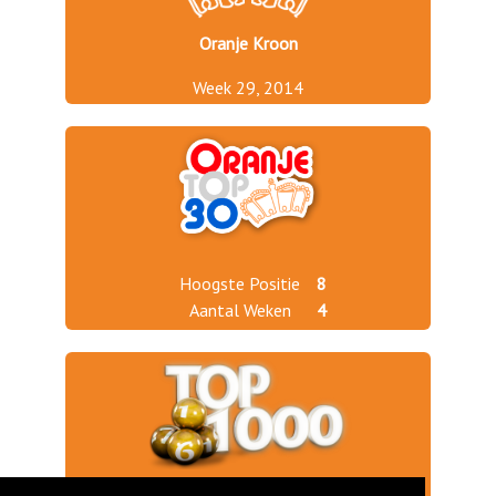
Oranje Kroon
Week 29, 2014
Hoogste Positie
8
Aantal Weken
4