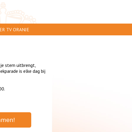
ER TV ORANJE
AR TE ZIEN
IP INSTUREN
 je stem uitbrengt,
VERTEREN
parade is elke dag bij
SCLAIMER
00.
IVACY
NTACT
mmen!