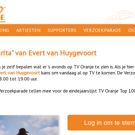
ING
ARTIESTEN
SUPPORTERS
VERZOEKPARADE
OV
SUPPORTERSACTIES
WA
rita
" van
Evert van Huygevoort
 ORANJE
AANMELDEN
CL
je zelf bepalen wat er 's avonds op TV Oranje te zien is. Als je hier
AD
ert van Huygevoort
kans om vandaag al op TV te komen. De Verzoek
8.00 tot 19.00 uur.
1000
DI
erzoekparade tellen mee voor de eindejaarslijst TV Oranje Top 10
PR
CO
Log in om te ste