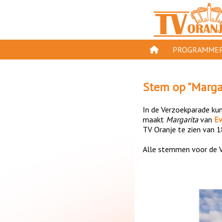
PROGRAMMER
PROGRAMMA'S
Stem op "
Marga
GESPEELD OP TV
In de Verzoekparade kun 
ORANJE KROON
maakt
Margarita
van
Ev
TV Oranje te zien van 1
TV ORANJE TOP 
Alle stemmen voor de V
11 VAN ORANJE