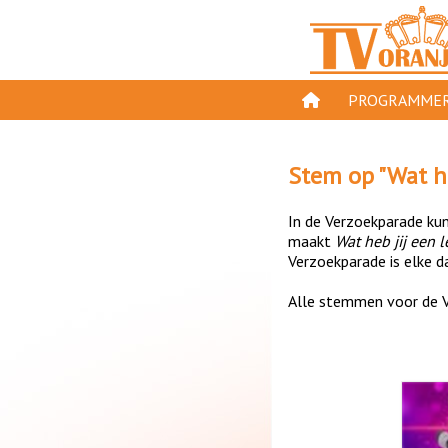
PROGRAMMER
PROGRAMMA'S
Stem op "
Wat he
GESPEELD OP TV
In de Verzoekparade kun 
ORANJE KROON
maakt
Wat heb jij een l
Verzoekparade is elke da
TV ORANJE TOP 
Alle stemmen voor de V
11 VAN ORANJE