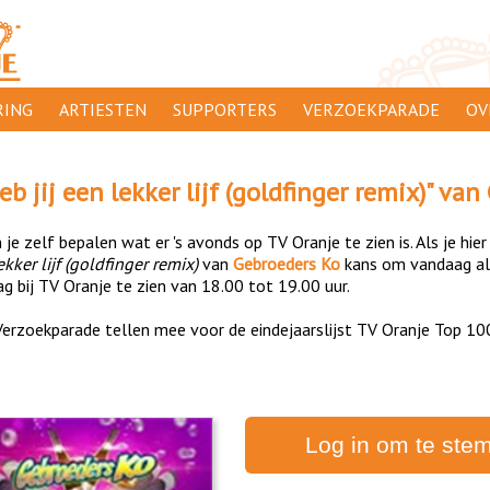
ING
ARTIESTEN
SUPPORTERS
VERZOEKPARADE
OV
SUPPORTERSACTIES
WA
b jij een lekker lijf (goldfinger remix)
" van
 ORANJE
AANMELDEN
CL
je zelf bepalen wat er 's avonds op TV Oranje te zien is. Als je hier
AD
ekker lijf (goldfinger remix)
van
Gebroeders Ko
kans om vandaag al
g bij TV Oranje te zien van 18.00 tot 19.00 uur.
1000
DI
erzoekparade tellen mee voor de eindejaarslijst TV Oranje Top 10
PR
CO
Log in om te ste