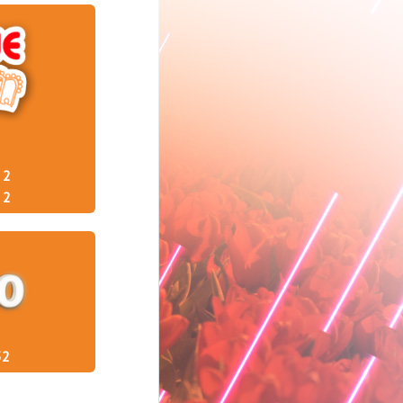
2
2
52