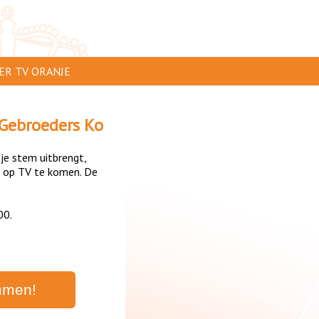
ER TV ORANJE
AR TE ZIEN
Gebroeders Ko
IP INSTUREN
 je stem uitbrengt,
VERTEREN
 op TV te komen. De
SCLAIMER
00.
IVACY
NTACT
mmen!