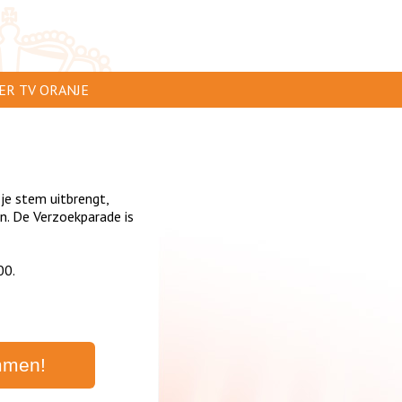
ER TV ORANJE
AR TE ZIEN
IP INSTUREN
 je stem uitbrengt,
VERTEREN
. De Verzoekparade is
SCLAIMER
00.
IVACY
NTACT
mmen!