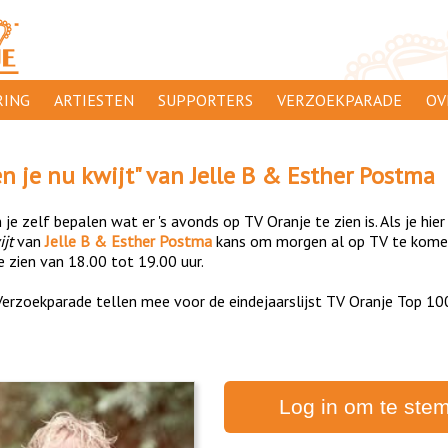
ING
ARTIESTEN
SUPPORTERS
VERZOEKPARADE
OV
SUPPORTERSACTIES
WA
n je nu kwijt
" van
Jelle B & Esther Postma
 ORANJE
AANMELDEN
CL
je zelf bepalen wat er 's avonds op TV Oranje te zien is. Als je hier
AD
jt
van
Jelle B & Esther Postma
kans om morgen al op TV te komen
e zien van 18.00 tot 19.00 uur.
1000
DI
erzoekparade tellen mee voor de eindejaarslijst TV Oranje Top 10
PR
CO
Log in om te ste