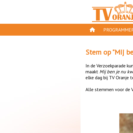
PROGRAMMER
PROGRAMMA'S
Stem op "
Mij be
GESPEELD OP TV
In de Verzoekparade kun 
ORANJE KROON
maakt
Mij ben je nu kwi
elke dag bij TV Oranje t
TV ORANJE TOP 
Alle stemmen voor de V
11 VAN ORANJE