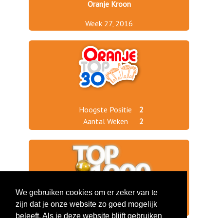
Oranje Kroon
Week 27, 2016
Hoogste Positie
2
Aantal Weken
2
We gebruiken cookies om er zeker van te
zijn dat je onze website zo goed mogelijk
Jaargang 2016
237
beleeft. Als je deze website blijft gebruiken