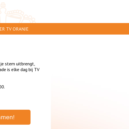
ER TV ORANJE
AR TE ZIEN
IP INSTUREN
 je stem uitbrengt,
VERTEREN
e is elke dag bij TV
SCLAIMER
00.
IVACY
NTACT
mmen!