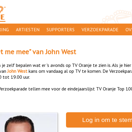
ING
ARTIESTEN
SUPPORTERS
VERZOEKPARADE
OV
SUPPORTERSACTIES
WA
t me mee
" van
John West
 ORANJE
AANMELDEN
CL
je zelf bepalen wat er 's avonds op TV Oranje te zien is. Als je hier
AD
van
John West
kans om vandaag al op TV te komen. De Verzoekparad
0 tot 19.00 uur.
1000
DI
erzoekparade tellen mee voor de eindejaarslijst TV Oranje Top 10
PR
CO
Log in om te ste