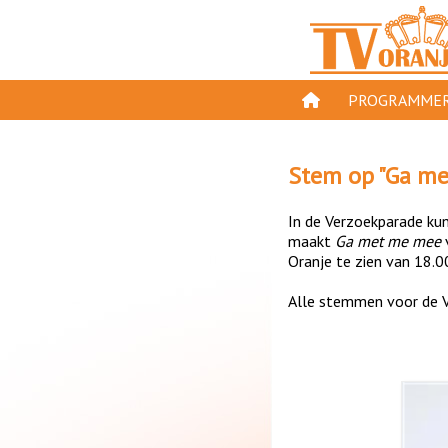
PROGRAMMER
PROGRAMMA'S
Stem op "
Ga me
GESPEELD OP TV
In de Verzoekparade kun 
ORANJE KROON
maakt
Ga met me mee
Oranje te zien van 18.0
TV ORANJE TOP 
Alle stemmen voor de V
11 VAN ORANJE