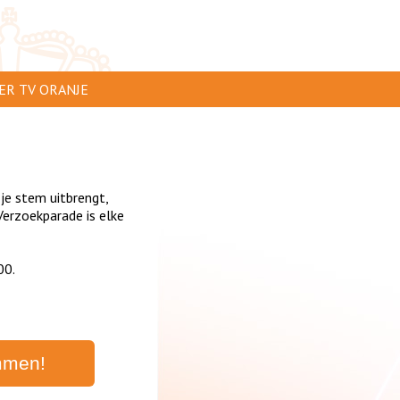
ER TV ORANJE
AR TE ZIEN
IP INSTUREN
 je stem uitbrengt,
VERTEREN
erzoekparade is elke
SCLAIMER
00.
IVACY
NTACT
mmen!