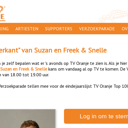
ING
ARTIESTEN
SUPPORTERS
VERZOEKPARADE
OV
SUPPORTERSACTIES
WA
erkant
" van
Suzan en Freek & Snelle
 ORANJE
AANMELDEN
CL
je zelf bepalen wat er 's avonds op TV Oranje te zien is. Als je hier
AD
n
Suzan en Freek & Snelle
kans om vandaag al op TV te komen. De V
n van 18.00 tot 19.00 uur.
1000
DI
erzoekparade tellen mee voor de eindejaarslijst TV Oranje Top 10
PR
CO
Log in om te ste