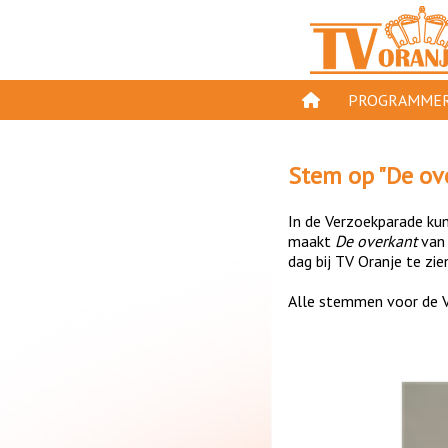
PROGRAMMER
PROGRAMMA'S
Stem op "
De ov
GESPEELD OP TV
In de Verzoekparade kun 
ORANJE KROON
maakt
De overkant
va
dag bij TV Oranje te zie
TV ORANJE TOP 
Alle stemmen voor de V
11 VAN ORANJE