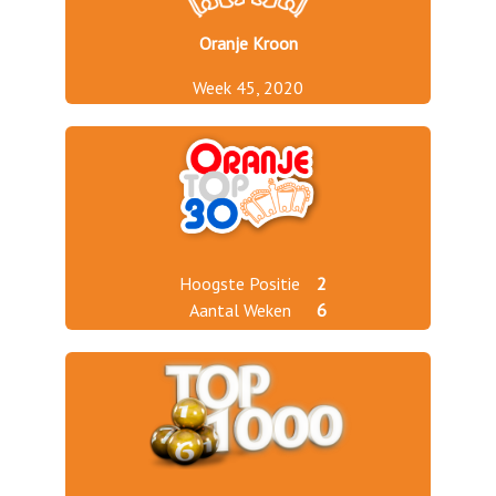
Oranje Kroon
Week 45, 2020
Hoogste Positie
2
Aantal Weken
6