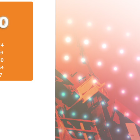
34
43
50
64
7