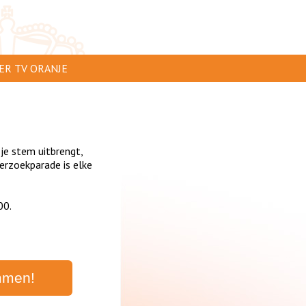
ER TV ORANJE
AR TE ZIEN
IP INSTUREN
 je stem uitbrengt,
VERTEREN
rzoekparade is elke
SCLAIMER
00.
IVACY
NTACT
mmen!