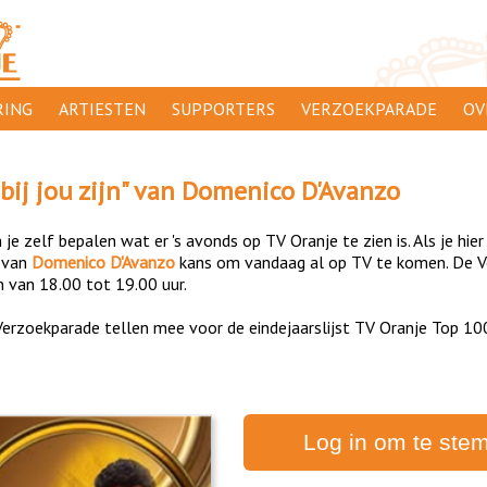
ING
ARTIESTEN
SUPPORTERS
VERZOEKPARADE
OV
SUPPORTERSACTIES
WA
bij jou zijn
" van
Domenico D'Avanzo
 ORANJE
AANMELDEN
CL
je zelf bepalen wat er 's avonds op TV Oranje te zien is. Als je hier
AD
van
Domenico D'Avanzo
kans om vandaag al op TV te komen. De Ve
n van 18.00 tot 19.00 uur.
1000
DI
erzoekparade tellen mee voor de eindejaarslijst TV Oranje Top 10
PR
CO
Log in om te ste