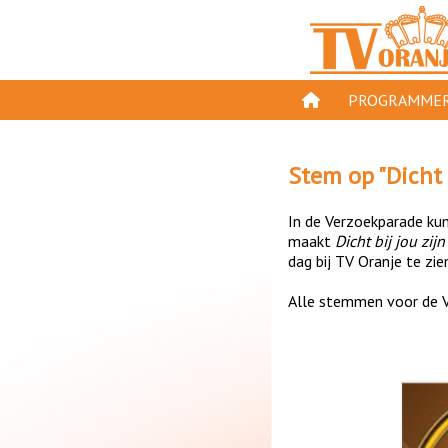
PROGRAMMER
PROGRAMMA'S
Stem op "
Dicht 
GESPEELD OP TV
In de Verzoekparade kun 
ORANJE KROON
maakt
Dicht bij jou zijn
dag bij TV Oranje te zie
TV ORANJE TOP 
Alle stemmen voor de V
11 VAN ORANJE