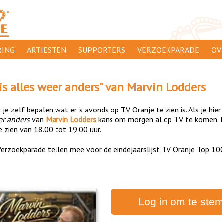
ING
ARTIESTEN
SUPPORTERS
VERZOEKPARADE
OV
SUPPORTERSACTIES
WA
is alles weer anders
" van
Marvin Lodders
 ORANJE
AANMELDEN
CL
je zelf bepalen wat er 's avonds op TV Oranje te zien is. Als je hier
AD
eer anders
van
Marvin Lodders
kans om morgen al op TV te komen. 
e zien van 18.00 tot 19.00 uur.
1000
DI
erzoekparade tellen mee voor de eindejaarslijst TV Oranje Top 10
PR
CO
Log in om te ste