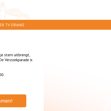
ER TV ORANJE
AR TE ZIEN
IP INSTUREN
 je stem uitbrengt,
VERTEREN
De Verzoekparade is
SCLAIMER
00.
IVACY
NTACT
mmen!