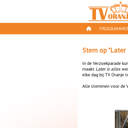
PROGRAMMER
PROGRAMMA'S
Stem op "
Later 
GESPEELD OP TV
In de Verzoekparade kun 
ORANJE KROON
maakt
Later is alles w
elke dag bij TV Oranje t
TV ORANJE TOP 
Alle stemmen voor de V
11 VAN ORANJE