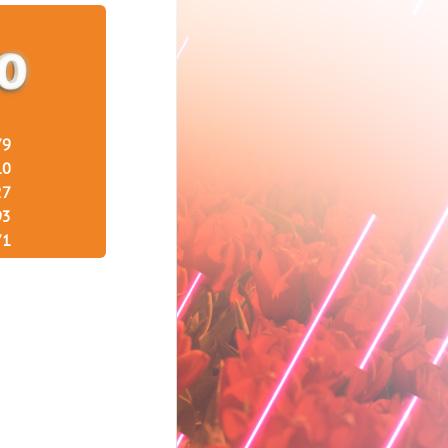
79
10
27
93
71