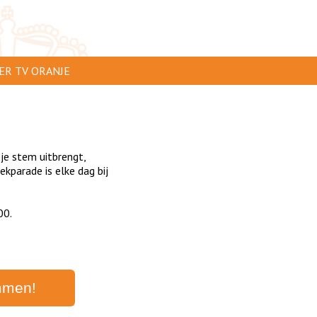
ER TV ORANJE
AR TE ZIEN
IP INSTUREN
 je stem uitbrengt,
VERTEREN
parade is elke dag bij
SCLAIMER
00.
IVACY
NTACT
mmen!