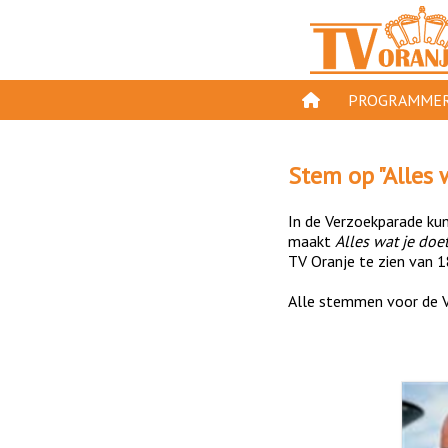
PROGRAMMER
PROGRAMMA'S
Stem op "
Alles 
GESPEELD OP TV
In de Verzoekparade kun 
ORANJE KROON
maakt
Alles wat je doe
TV Oranje te zien van 1
TV ORANJE TOP 
Alle stemmen voor de V
11 VAN ORANJE