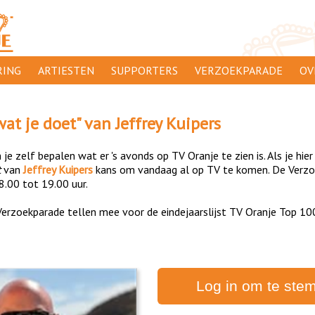
ING
ARTIESTEN
SUPPORTERS
VERZOEKPARADE
OV
SUPPORTERSACTIES
WA
wat je doet
" van
Jeffrey Kuipers
 ORANJE
AANMELDEN
CL
je zelf bepalen wat er 's avonds op TV Oranje te zien is. Als je hier
AD
t
van
Jeffrey Kuipers
kans om vandaag al op TV te komen. De Verzoek
8.00 tot 19.00 uur.
1000
DI
erzoekparade tellen mee voor de eindejaarslijst TV Oranje Top 10
PR
CO
Log in om te ste