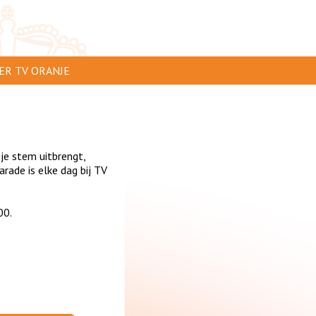
ER TV ORANJE
AR TE ZIEN
IP INSTUREN
 je stem uitbrengt,
VERTEREN
ade is elke dag bij TV
SCLAIMER
00.
IVACY
NTACT