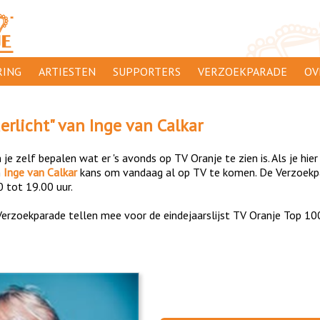
ING
ARTIESTEN
SUPPORTERS
VERZOEKPARADE
OV
SUPPORTERSACTIES
WA
erlicht
" van
Inge van Calkar
 ORANJE
AANMELDEN
CL
je zelf bepalen wat er 's avonds op TV Oranje te zien is. Als je hier
AD
n
Inge van Calkar
kans om vandaag al op TV te komen. De Verzoekpar
0 tot 19.00 uur.
1000
DI
erzoekparade tellen mee voor de eindejaarslijst TV Oranje Top 10
PR
CO