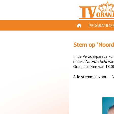
PROGRAMMER
PROGRAMMA'S
Stem op "
Noord
GESPEELD OP TV
In de Verzoekparade kun 
ORANJE KROON
maakt
Noorderlicht
va
Oranje te zien van 18.0
TV ORANJE TOP 
Alle stemmen voor de V
11 VAN ORANJE