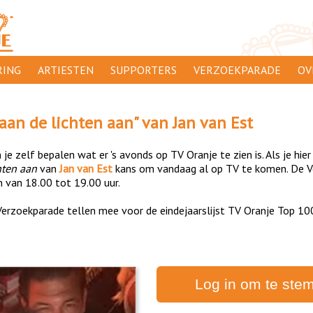
ING
ARTIESTEN
SUPPORTERS
VERZOEKPARADE
OV
SUPPORTERSACTIES
WA
aan de lichten aan
" van
Jan van Est
 ORANJE
AANMELDEN
CL
je zelf bepalen wat er 's avonds op TV Oranje te zien is. Als je hier
AD
hten aan
van
Jan van Est
kans om vandaag al op TV te komen. De Ve
n van 18.00 tot 19.00 uur.
1000
DI
erzoekparade tellen mee voor de eindejaarslijst TV Oranje Top 10
PR
CO
Log in om te ste