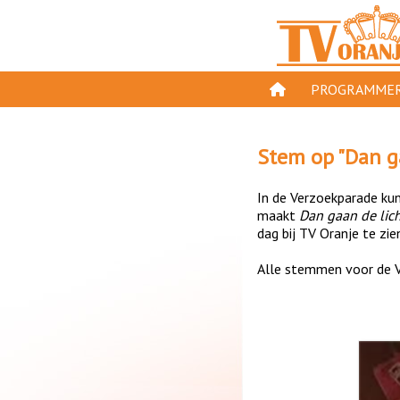
PROGRAMMER
PROGRAMMA'S
Stem op "
Dan g
GESPEELD OP TV
In de Verzoekparade kun 
ORANJE KROON
maakt
Dan gaan de lic
dag bij TV Oranje te zie
TV ORANJE TOP 
Alle stemmen voor de V
11 VAN ORANJE