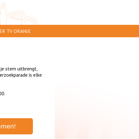
ER TV ORANJE
AR TE ZIEN
IP INSTUREN
 je stem uitbrengt,
VERTEREN
rzoekparade is elke
SCLAIMER
00.
IVACY
NTACT
mmen!