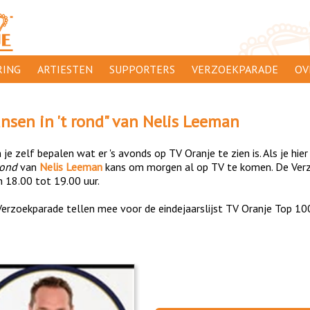
ING
ARTIESTEN
SUPPORTERS
VERZOEKPARADE
OV
SUPPORTERSACTIES
WA
nsen in 't rond
" van
Nelis Leeman
 ORANJE
AANMELDEN
CL
je zelf bepalen wat er 's avonds op TV Oranje te zien is. Als je hier
AD
rond
van
Nelis Leeman
kans om morgen al op TV te komen. De Verz
n 18.00 tot 19.00 uur.
1000
DI
erzoekparade tellen mee voor de eindejaarslijst TV Oranje Top 10
PR
CO