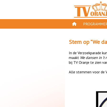
PROGRAMMER
PROGRAMMA'S
Stem op "
We da
GESPEELD OP TV
In de Verzoekparade kun 
ORANJE KROON
maakt
We dansen in 't 
bij TV Oranje te zien va
TV ORANJE TOP 
Alle stemmen voor de V
11 VAN ORANJE