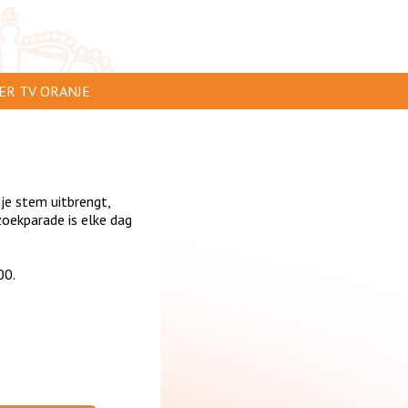
ER TV ORANJE
AR TE ZIEN
IP INSTUREN
 je stem uitbrengt,
VERTEREN
oekparade is elke dag
SCLAIMER
00.
IVACY
NTACT