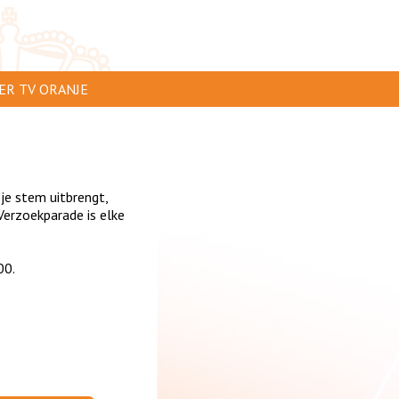
ER TV ORANJE
AR TE ZIEN
IP INSTUREN
 je stem uitbrengt,
VERTEREN
erzoekparade is elke
SCLAIMER
00.
IVACY
NTACT