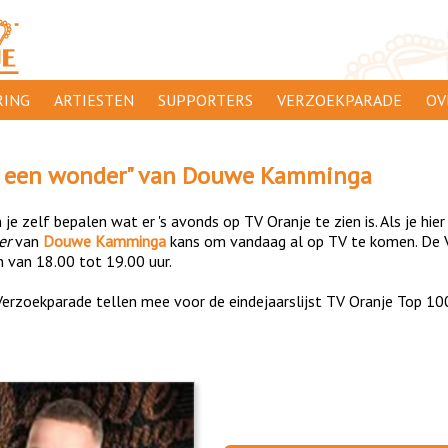
ING
ARTIESTEN
SUPPORTERS
VERZOEKPARADE
OV
SUPPORTERSACTIES
WA
s een wonder
" van
Douwe Kamminga
 ORANJE
AANMELDEN
CL
je zelf bepalen wat er 's avonds op TV Oranje te zien is. Als je hier
AD
er
van
Douwe Kamminga
kans om vandaag al op TV te komen. De V
n van 18.00 tot 19.00 uur.
1000
DI
erzoekparade tellen mee voor de eindejaarslijst TV Oranje Top 10
PR
CO