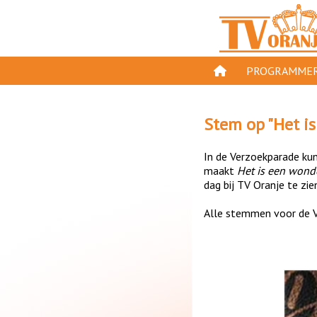
PROGRAMMER
PROGRAMMA'S
Stem op "
Het i
GESPEELD OP TV
In de Verzoekparade kun 
ORANJE KROON
maakt
Het is een wond
dag bij TV Oranje te zie
TV ORANJE TOP 
Alle stemmen voor de V
11 VAN ORANJE