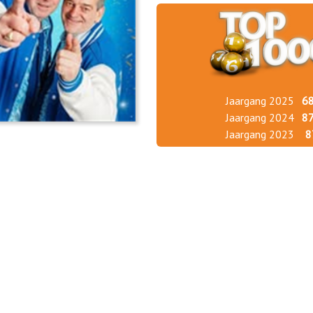
Jaargang 2025
6
Jaargang 2024
8
Jaargang 2023
8