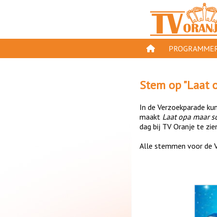
PROGRAMMER
PROGRAMMA'S
Stem op "
Laat 
GESPEELD OP TV
In de Verzoekparade kun 
ORANJE KROON
maakt
Laat opa maar s
dag bij TV Oranje te zie
TV ORANJE TOP 
Alle stemmen voor de V
11 VAN ORANJE