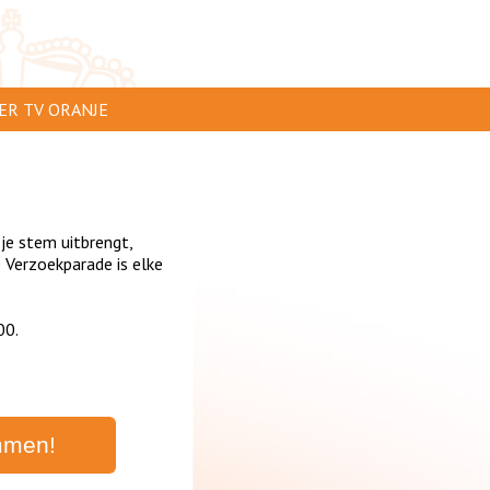
ER TV ORANJE
AR TE ZIEN
IP INSTUREN
 je stem uitbrengt,
VERTEREN
Verzoekparade is elke
SCLAIMER
00.
IVACY
NTACT
mmen!