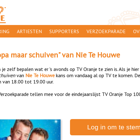
ING
ARTIESTEN
SUPPORTERS
VERZOEKPARADE
OV
SUPPORTERSACTIES
WA
opa maar schuiven
" van
Nie Te Houwe
 ORANJE
AANMELDEN
CL
je zelf bepalen wat er 's avonds op TV Oranje te zien is. Als je hier
AD
chuiven
van
Nie Te Houwe
kans om vandaag al op TV te komen. De 
n van 18.00 tot 19.00 uur.
1000
DI
erzoekparade tellen mee voor de eindejaarslijst TV Oranje Top 10
PR
CO
Log in om te ste