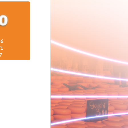
86
71
7