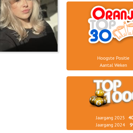
Hoogste Positie
Aantal Weken
Jaargang 2025
4
Jaargang 2024
9