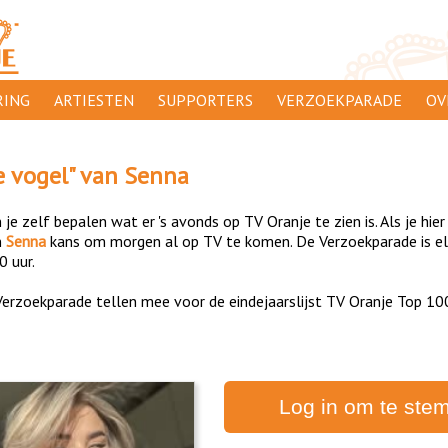
ING
ARTIESTEN
SUPPORTERS
VERZOEKPARADE
OV
SUPPORTERSACTIES
WA
e vogel
" van
Senna
 ORANJE
AANMELDEN
CL
je zelf bepalen wat er 's avonds op TV Oranje te zien is. Als je hier
AD
n
Senna
kans om morgen al op TV te komen. De Verzoekparade is elk
0 uur.
1000
DI
erzoekparade tellen mee voor de eindejaarslijst TV Oranje Top 10
PR
CO
Log in om te ste