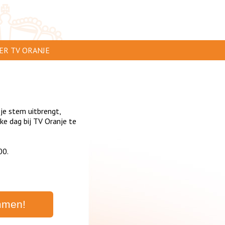
ER TV ORANJE
AR TE ZIEN
IP INSTUREN
 je stem uitbrengt,
VERTEREN
e dag bij TV Oranje te
SCLAIMER
00.
IVACY
NTACT
mmen!