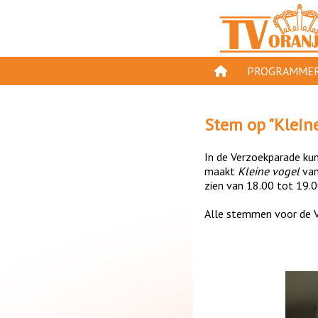
PROGRAMMER
PROGRAMMA'S
Stem op "
Klein
GESPEELD OP TV
In de Verzoekparade kun 
ORANJE KROON
maakt
Kleine vogel
va
zien van 18.00 tot 19.0
TV ORANJE TOP 
Alle stemmen voor de V
11 VAN ORANJE