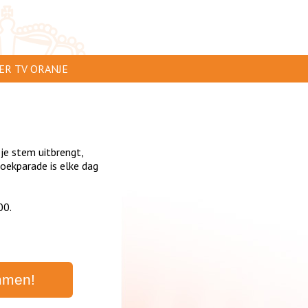
ER TV ORANJE
AR TE ZIEN
IP INSTUREN
 je stem uitbrengt,
VERTEREN
oekparade is elke dag
SCLAIMER
00.
IVACY
NTACT
mmen!