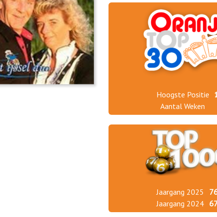
Hoogste Positie
Aantal Weken
Jaargang 2025
7
Jaargang 2024
6