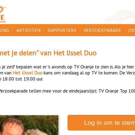
ING
ARTIESTEN
SUPPORTERS
VERZOEKPARADE
OV
SUPPORTERSACTIES
WA
met je delen
" van
Het IJssel Duo
 ORANJE
AANMELDEN
CL
je zelf bepalen wat er 's avonds op TV Oranje te zien is. Als je hier
AD
en
van
Het IJssel Duo
kans om vandaag al op TV te komen. De Verz
n 18.00 tot 19.00 uur.
1000
DI
erzoekparade tellen mee voor de eindejaarslijst TV Oranje Top 10
PR
CO
Log in om te ste