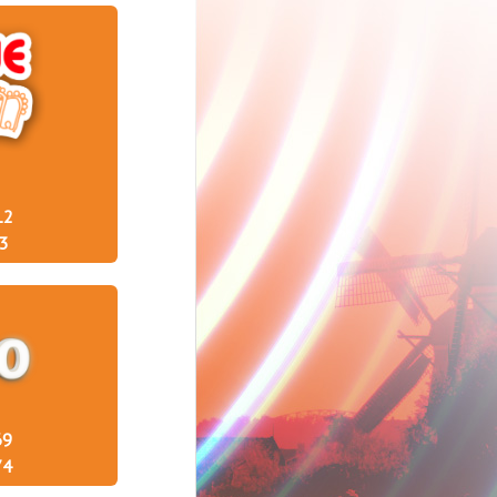
12
3
69
74