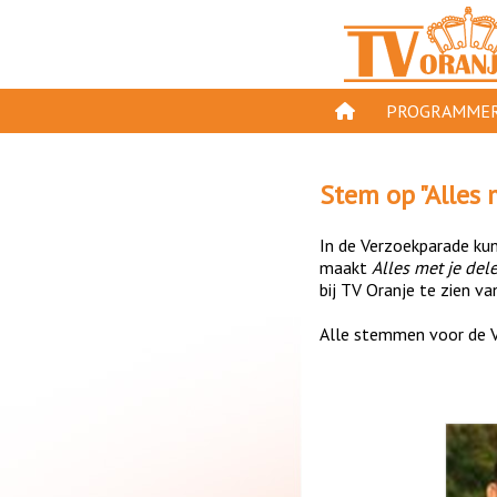
PROGRAMMER
PROGRAMMA'S
Stem op "
Alles 
GESPEELD OP TV
In de Verzoekparade kun 
ORANJE KROON
maakt
Alles met je del
bij TV Oranje te zien va
TV ORANJE TOP 
Alle stemmen voor de V
11 VAN ORANJE