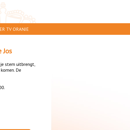
ER TV ORANJE
AR TE ZIEN
 Jos
IP INSTUREN
 je stem uitbrengt,
VERTEREN
 komen. De
SCLAIMER
00.
IVACY
NTACT