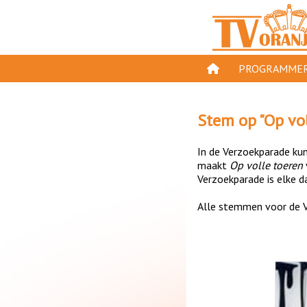
PROGRAMMER
PROGRAMMA'S
Stem op "
Op vo
GESPEELD OP TV
In de Verzoekparade kun 
ORANJE KROON
maakt
Op volle toeren
Verzoekparade is elke da
TV ORANJE TOP 
Alle stemmen voor de V
11 VAN ORANJE