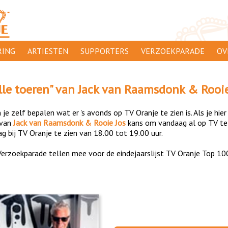
ING
ARTIESTEN
SUPPORTERS
VERZOEKPARADE
OV
SUPPORTERSACTIES
WA
lle toeren
" van
Jack van Raamsdonk & Rooie
 ORANJE
AANMELDEN
CL
je zelf bepalen wat er 's avonds op TV Oranje te zien is. Als je hier
AD
van
Jack van Raamsdonk & Rooie Jos
kans om vandaag al op TV te
g bij TV Oranje te zien van 18.00 tot 19.00 uur.
1000
DI
erzoekparade tellen mee voor de eindejaarslijst TV Oranje Top 10
PR
CO