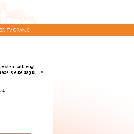
ER TV ORANJE
AR TE ZIEN
IP INSTUREN
 je stem uitbrengt,
VERTEREN
de is elke dag bij TV
SCLAIMER
00.
IVACY
NTACT