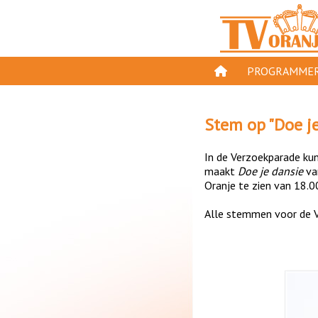
PROGRAMMER
PROGRAMMA'S
Stem op "
Doe j
GESPEELD OP TV
In de Verzoekparade kun 
ORANJE KROON
maakt
Doe je dansie
v
Oranje te zien van 18.0
TV ORANJE TOP 
Alle stemmen voor de V
11 VAN ORANJE