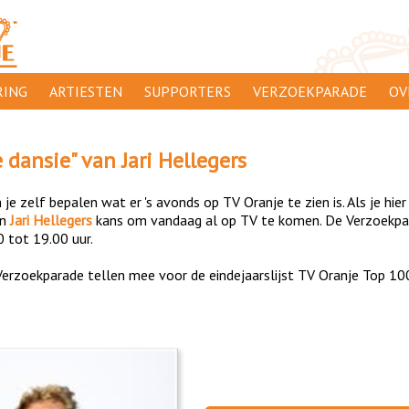
ING
ARTIESTEN
SUPPORTERS
VERZOEKPARADE
OV
SUPPORTERSACTIES
WA
e dansie
" van
Jari Hellegers
 ORANJE
AANMELDEN
CL
je zelf bepalen wat er 's avonds op TV Oranje te zien is. Als je hier
AD
an
Jari Hellegers
kans om vandaag al op TV te komen. De Verzoekpara
0 tot 19.00 uur.
1000
DI
erzoekparade tellen mee voor de eindejaarslijst TV Oranje Top 10
PR
CO