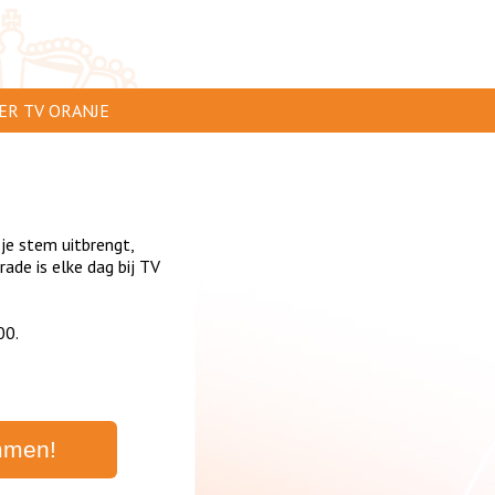
ER TV ORANJE
AR TE ZIEN
IP INSTUREN
 je stem uitbrengt,
VERTEREN
de is elke dag bij TV
SCLAIMER
00.
IVACY
NTACT
mmen!