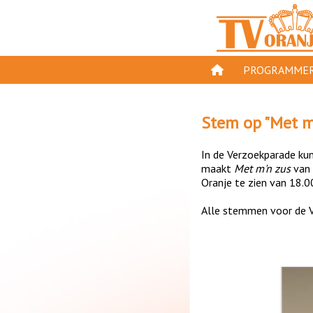
PROGRAMMER
PROGRAMMA'S
Stem op "
Met m
GESPEELD OP TV
In de Verzoekparade kun 
ORANJE KROON
maakt
Met m'n zus
van
Oranje te zien van 18.0
TV ORANJE TOP 
Alle stemmen voor de V
11 VAN ORANJE