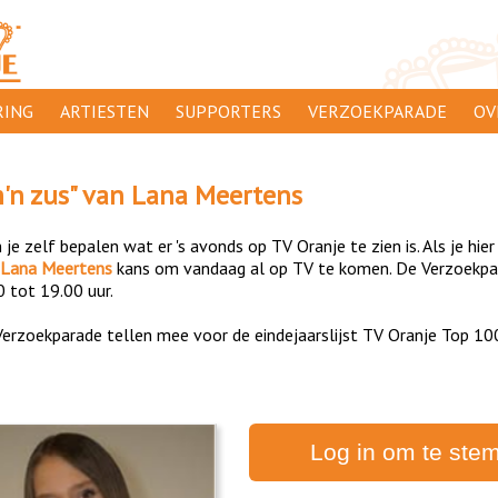
ING
ARTIESTEN
SUPPORTERS
VERZOEKPARADE
OV
SUPPORTERSACTIES
WA
'n zus
" van
Lana Meertens
 ORANJE
AANMELDEN
CL
je zelf bepalen wat er 's avonds op TV Oranje te zien is. Als je hier
AD
Lana Meertens
kans om vandaag al op TV te komen. De Verzoekpara
0 tot 19.00 uur.
1000
DI
erzoekparade tellen mee voor de eindejaarslijst TV Oranje Top 10
PR
CO
Log in om te ste