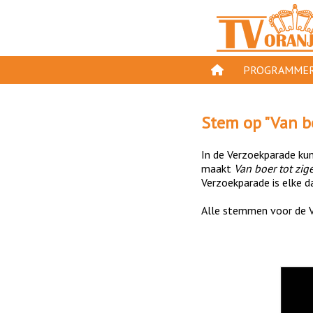
PROGRAMMER
PROGRAMMA'S
Stem op "
Van b
GESPEELD OP TV
In de Verzoekparade kun 
ORANJE KROON
maakt
Van boer tot zig
Verzoekparade is elke da
TV ORANJE TOP 
Alle stemmen voor de V
11 VAN ORANJE