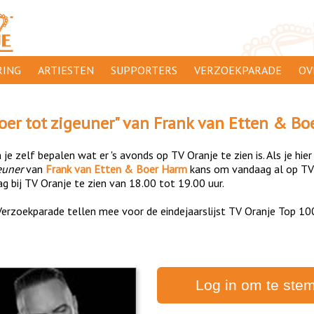
ING
ARTIESTEN
SUPPORTERS
VERZOEKPARADE
OV
SUPPORTERSACTIES
WA
oer tot zigeuner
" van
Frank van Etten & Bo
 ORANJE
AANMELDEN
CL
je zelf bepalen wat er 's avonds op TV Oranje te zien is. Als je hier
AD
euner
van
Frank van Etten & Boer Harm
kans om vandaag al op TV
g bij TV Oranje te zien van 18.00 tot 19.00 uur.
1000
DI
erzoekparade tellen mee voor de eindejaarslijst TV Oranje Top 10
PR
CO
Log in om te ste