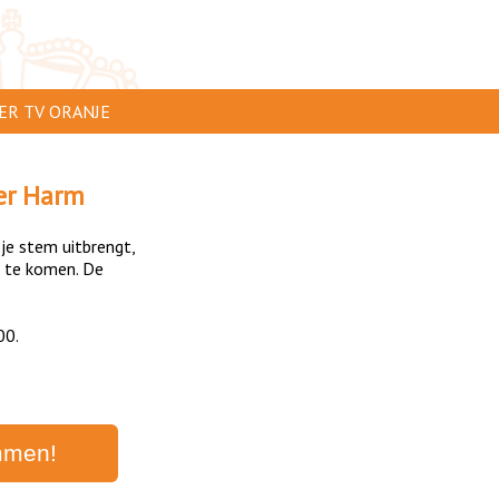
ER TV ORANJE
AR TE ZIEN
er Harm
IP INSTUREN
 je stem uitbrengt,
VERTEREN
 te komen. De
SCLAIMER
00.
IVACY
NTACT
mmen!