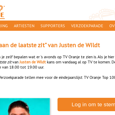
ING
ARTIESTEN
SUPPORTERS
VERZOEKPARADE
OV
SUPPORTERSACTIES
WA
 aan de laatste zit
" van
Justen de Wildt
 ORANJE
AANMELDEN
CL
je zelf bepalen wat er 's avonds op TV Oranje te zien is. Als je hier
AD
tste zit
van
Justen de Wildt
kans om vandaag al op TV te komen. De
n van 18.00 tot 19.00 uur.
1000
DI
erzoekparade tellen mee voor de eindejaarslijst TV Oranje Top 10
PR
CO
Log in om te ste