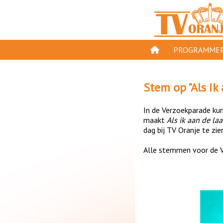
PROGRAMMER
PROGRAMMA'S
Stem op "
Als ik
GESPEELD OP TV
In de Verzoekparade kun 
ORANJE KROON
maakt
Als ik aan de laa
dag bij TV Oranje te zie
TV ORANJE TOP 
Alle stemmen voor de V
11 VAN ORANJE