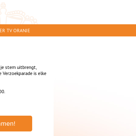
ER TV ORANJE
AR TE ZIEN
IP INSTUREN
 je stem uitbrengt,
VERTEREN
 Verzoekparade is elke
SCLAIMER
00.
IVACY
NTACT
mmen!