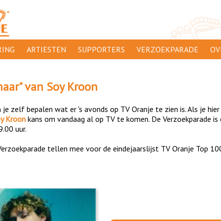
ING
ARTIESTEN
SUPPORTERS
VERZOEKPARADE
OV
SUPPORTERSACTIES
WA
haar
" van
Soy Kroon
 ORANJE
AANMELDEN
CL
je zelf bepalen wat er 's avonds op TV Oranje te zien is. Als je hier
AD
y Kroon
kans om vandaag al op TV te komen. De Verzoekparade is e
9.00 uur.
1000
DI
erzoekparade tellen mee voor de eindejaarslijst TV Oranje Top 10
PR
CO