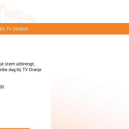
ER TV ORANJE
AR TE ZIEN
IP INSTUREN
 je stem uitbrengt,
VERTEREN
lke dag bij TV Oranje
SCLAIMER
00.
IVACY
NTACT