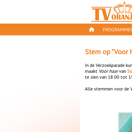
PROGRAMMER
PROGRAMMA'S
Stem op "
Voor 
GESPEELD OP TV
In de Verzoekparade kun 
ORANJE KROON
maakt
Voor haar
van
So
te zien van 18.00 tot 1
TV ORANJE TOP 
Alle stemmen voor de V
11 VAN ORANJE