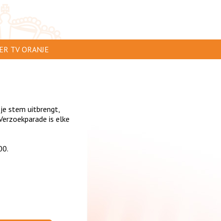
ER TV ORANJE
AR TE ZIEN
IP INSTUREN
 je stem uitbrengt,
VERTEREN
erzoekparade is elke
SCLAIMER
00.
IVACY
NTACT