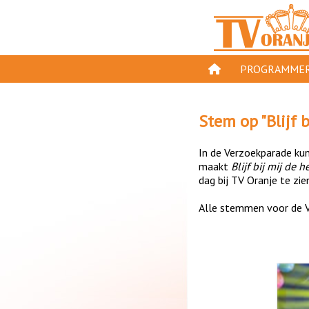
PROGRAMMER
PROGRAMMA'S
Stem op "
Blijf 
GESPEELD OP TV
In de Verzoekparade kun 
ORANJE KROON
maakt
Blijf bij mij de 
dag bij TV Oranje te zie
TV ORANJE TOP 
Alle stemmen voor de V
11 VAN ORANJE