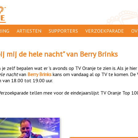
ING
ARTIESTEN
SUPPORTERS
VERZOEKPARADE
OV
SUPPORTERSACTIES
WA
bij mij de hele nacht
" van
Berry Brinks
 ORANJE
AANMELDEN
CL
je zelf bepalen wat er 's avonds op TV Oranje te zien is. Als je hier
AD
hele nacht
van
Berry Brinks
kans om vandaag al op TV te komen. De V
n van 18.00 tot 19.00 uur.
1000
DI
erzoekparade tellen mee voor de eindejaarslijst TV Oranje Top 10
PR
CO