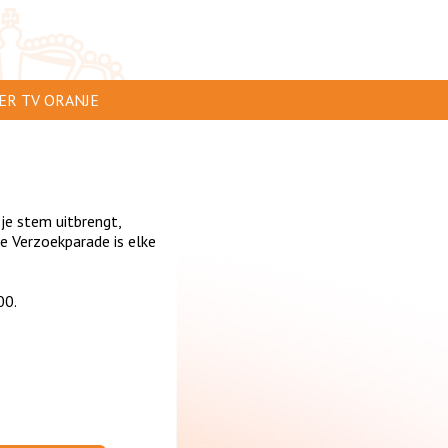
ER TV ORANJE
AR TE ZIEN
IP INSTUREN
 je stem uitbrengt,
VERTEREN
 Verzoekparade is elke
SCLAIMER
00.
IVACY
NTACT