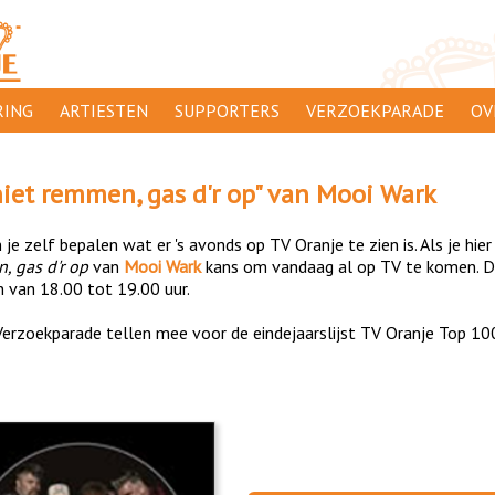
ING
ARTIESTEN
SUPPORTERS
VERZOEKPARADE
OV
SUPPORTERSACTIES
WA
niet remmen, gas d'r op
" van
Mooi Wark
 ORANJE
AANMELDEN
CL
je zelf bepalen wat er 's avonds op TV Oranje te zien is. Als je hier
AD
, gas d'r op
van
Mooi Wark
kans om vandaag al op TV te komen. De
n van 18.00 tot 19.00 uur.
1000
DI
erzoekparade tellen mee voor de eindejaarslijst TV Oranje Top 10
PR
CO