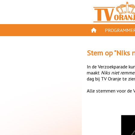
PROGRAMMER
PROGRAMMA'S
Stem op "
Niks 
GESPEELD OP TV
In de Verzoekparade kun 
ORANJE KROON
maakt
Niks niet remmen
dag bij TV Oranje te zie
TV ORANJE TOP 
Alle stemmen voor de V
11 VAN ORANJE