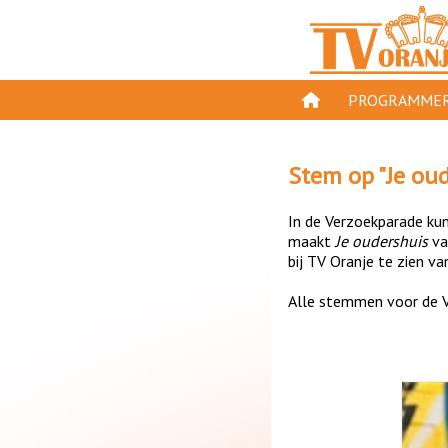
PROGRAMMER
PROGRAMMA'S
Stem op "
Je ou
GESPEELD OP TV
In de Verzoekparade kun 
ORANJE KROON
maakt
Je oudershuis
v
bij TV Oranje te zien va
TV ORANJE TOP 
Alle stemmen voor de V
11 VAN ORANJE