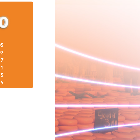
05
92
37
51
25
55