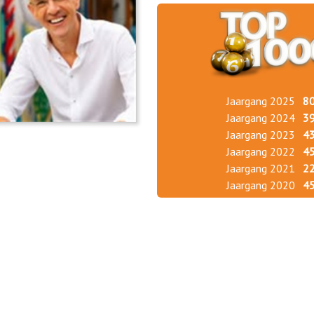
Jaargang 2025
8
Jaargang 2024
3
Jaargang 2023
4
Jaargang 2022
4
Jaargang 2021
2
Jaargang 2020
4