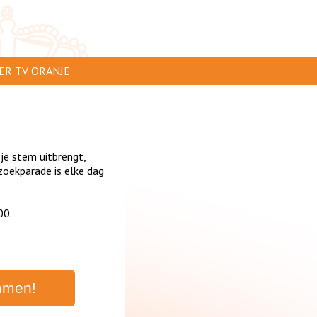
ER TV ORANJE
AR TE ZIEN
IP INSTUREN
 je stem uitbrengt,
VERTEREN
oekparade is elke dag
SCLAIMER
00.
IVACY
NTACT
mmen!