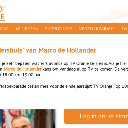
ING
ARTIESTEN
SUPPORTERS
VERZOEKPARADE
OV
SUPPORTERSACTIES
WA
dershuis
" van
Marco de Hollander
 ORANJE
AANMELDEN
CL
je zelf bepalen wat er 's avonds op TV Oranje te zien is. Als je hier
AD
an
Marco de Hollander
kans om vandaag al op TV te komen. De Verz
n 18.00 tot 19.00 uur.
1000
DI
erzoekparade tellen mee voor de eindejaarslijst TV Oranje Top 10
PR
CO
Log in om te ste