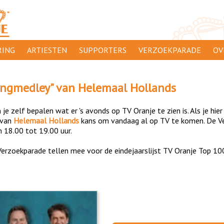
ING
ARTIESTEN
SUPPORTERS
VERZOEKPARADE
OV
SUPPORTERSACTIES
WA
ingmedley
" van
Helemaal Hollands
 ORANJE
AANMELDEN
CL
je zelf bepalen wat er 's avonds op TV Oranje te zien is. Als je hier
AD
van
Helemaal Hollands
kans om vandaag al op TV te komen. De Ve
n 18.00 tot 19.00 uur.
1000
DI
erzoekparade tellen mee voor de eindejaarslijst TV Oranje Top 10
PR
CO