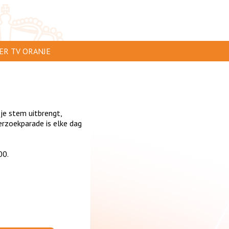
ER TV ORANJE
AR TE ZIEN
IP INSTUREN
 je stem uitbrengt,
VERTEREN
rzoekparade is elke dag
SCLAIMER
00.
IVACY
NTACT