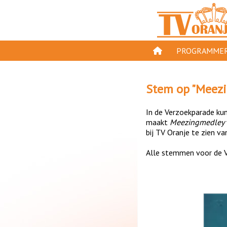
PROGRAMMER
PROGRAMMA'S
Stem op "
Meez
GESPEELD OP TV
In de Verzoekparade kun 
ORANJE KROON
maakt
Meezingmedley
bij TV Oranje te zien va
TV ORANJE TOP 
Alle stemmen voor de V
11 VAN ORANJE