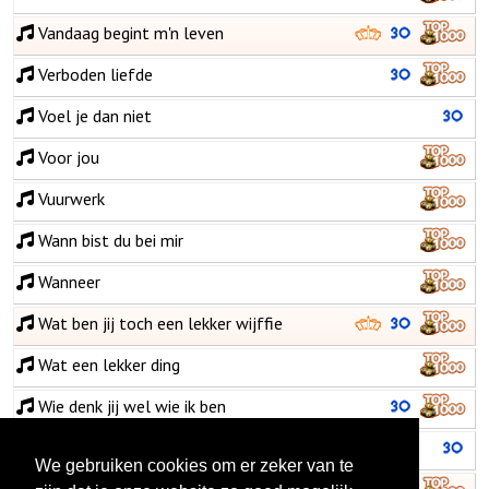
Vandaag begint m'n leven
Verboden liefde
Voel je dan niet
Voor jou
Vuurwerk
Wann bist du bei mir
Wanneer
Wat ben jij toch een lekker wijffie
Wat een lekker ding
Wie denk jij wel wie ik ben
Word nou niet verliefd
We gebruiken cookies om er zeker van te
Ze zei toch