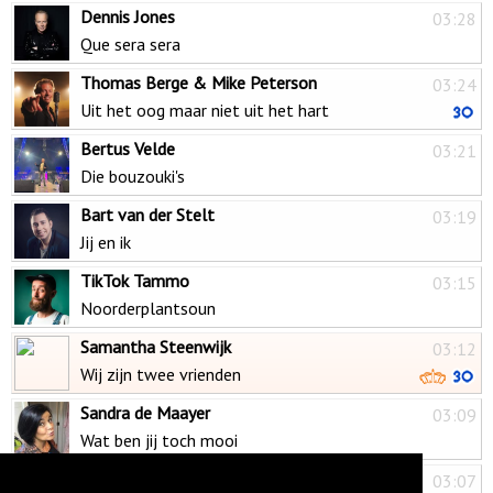
Dennis Jones
03:28
Que sera sera
Thomas Berge & Mike Peterson
03:24
Uit het oog maar niet uit het hart
Bertus Velde
03:21
Die bouzouki's
Bart van der Stelt
03:19
Jij en ik
TikTok Tammo
03:15
Noorderplantsoun
Samantha Steenwijk
03:12
Wij zijn twee vrienden
Sandra de Maayer
03:09
Wat ben jij toch mooi
Nie Te Houwe
03:07