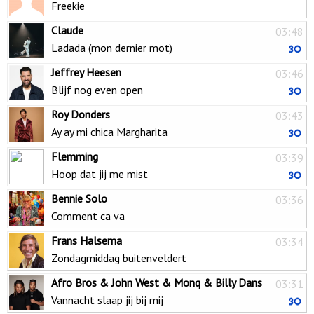
Freekie
Claude
03:48
Ladada (mon dernier mot)
Jeffrey Heesen
03:46
Blijf nog even open
Roy Donders
03:43
Ay ay mi chica Margharita
Flemming
03:39
Hoop dat jij me mist
Bennie Solo
03:36
Comment ca va
Frans Halsema
03:34
Zondagmiddag buitenveldert
Afro Bros & John West & Monq & Billy Dans
03:31
Vannacht slaap jij bij mij