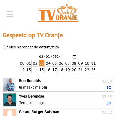
Gespeeld op TV Oranje
(Of kies hieronder de datum/tijd)
00
01
02
03
04
05
06
07
08
09
10
11
12
13
14
15
16
17
18
19
20
21
22
23
Rob Ronalds
03:59
Jij maakt me blij
Yves Berendse
03:55
Terug in de tijd
Gerard Rutger Buisman
03:52