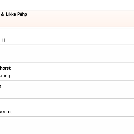
 & Likke Pêhp
jij
nhorst
kroeg
o
oor mij