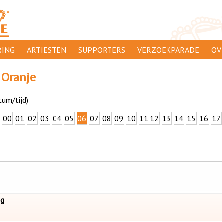
ING
ARTIESTEN
SUPPORTERS
VERZOEKPARADE
OV
SUPPORTERSACTIES
WA
 Oranje
 ORANJE
AANMELDEN
CL
tum/tijd)
AD
00
01
02
03
04
05
06
07
08
09
10
11
12
13
14
15
16
17
1000
DI
PR
CO
ng