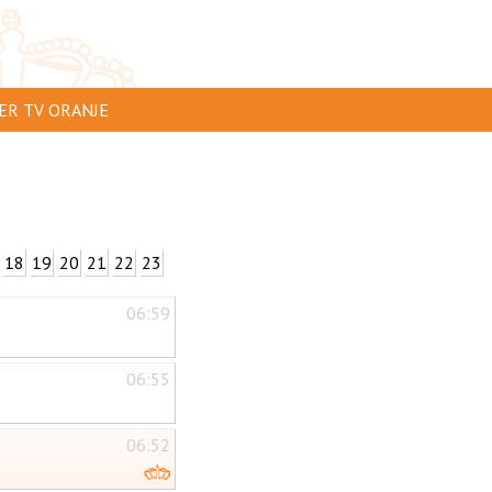
ER TV ORANJE
AR TE ZIEN
IP INSTUREN
VERTEREN
18
19
20
21
22
23
SCLAIMER
06:59
IVACY
NTACT
06:55
06:52