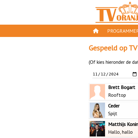
PROGRAMMER
PROGRAMMA'S
Gespeeld op TV
GESPEELD OP TV
(Of kies hieronder de da
ORANJE KROON
TV ORANJE TOP 
Brett Bogart
11 VAN ORANJE
Rooftop
Ceder
Spijt
Matthijs Koni
Hallo, hallo