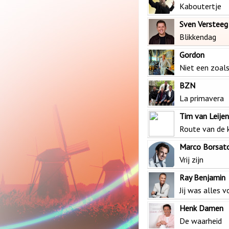
Kaboutertje
Sven Versteeg
Blikkendag
Gordon
Niet een zoals 
BZN
La primavera
Tim van Leije
Route van de 
Marco Borsat
Vrij zijn
Ray Benjamin
Jij was alles v
Henk Damen
De waarheid