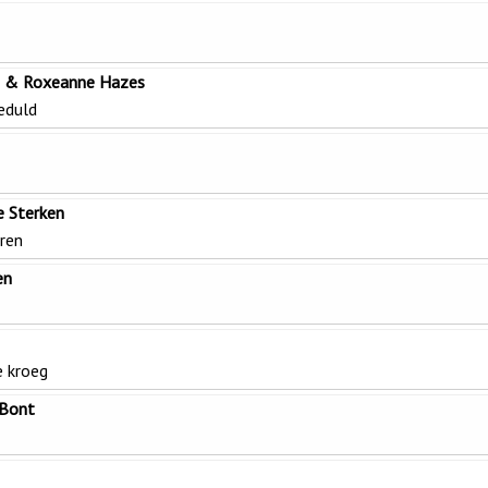
 & Roxeanne Hazes
eduld
e Sterken
rren
en
e kroeg
 Bont