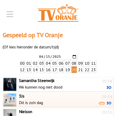
Gespeeld op TV Oranje
(Of kies hieronder de datum/tijd)
00
01
02
03
04
05
06
07
08
09
10
11
12
13
14
15
16
17
18
19
20
21
22
23
Samantha Steenwijk
20:58
We kunnen nog niet dood
3Js
20:54
Dit is zo'n dag
Nielson
20:51