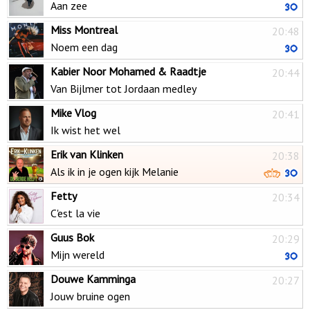
Aan zee
Miss Montreal
20:48
Noem een dag
Kabier Noor Mohamed & Raadtje
20:44
Van Bijlmer tot Jordaan medley
Mike Vlog
20:41
Ik wist het wel
Erik van Klinken
20:38
Als ik in je ogen kijk Melanie
Fetty
20:34
C'est la vie
Guus Bok
20:29
Mijn wereld
Douwe Kamminga
20:27
Jouw bruine ogen