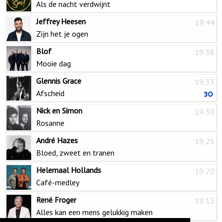
Als de nacht verdwijnt
Jeffrey Heesen
19:44
Zijn het je ogen
Blof
19:38
Mooie dag
Glennis Grace
19:33
Afscheid
Nick en Simon
19:30
Rosanne
André Hazes
19:25
Bloed, zweet en tranen
Helemaal Hollands
19:20
Café-medley
René Froger
19:15
Alles kan een mens gelukkig maken