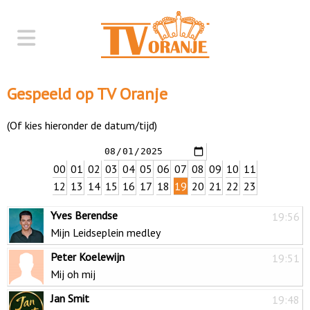
Gespeeld op TV Oranje
(Of kies hieronder de datum/tijd)
00
01
02
03
04
05
06
07
08
09
10
11
12
13
14
15
16
17
18
19
20
21
22
23
Yves Berendse
19:56
Mijn Leidseplein medley
Peter Koelewijn
19:51
Mij oh mij
Jan Smit
19:48