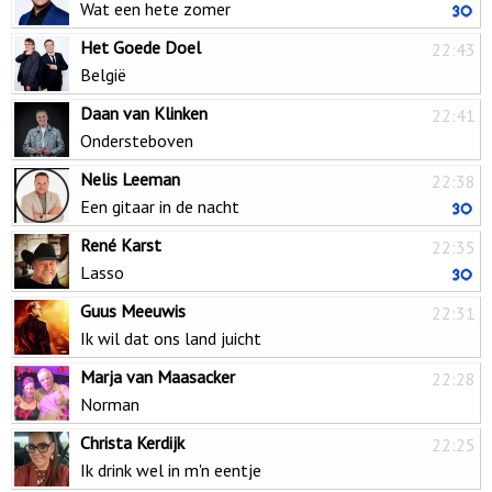
Wat een hete zomer
Het Goede Doel
22:43
België
Daan van Klinken
22:41
Ondersteboven
Nelis Leeman
22:38
Een gitaar in de nacht
René Karst
22:35
Lasso
Guus Meeuwis
22:31
Ik wil dat ons land juicht
Marja van Maasacker
22:28
Norman
Christa Kerdijk
22:25
Ik drink wel in m'n eentje