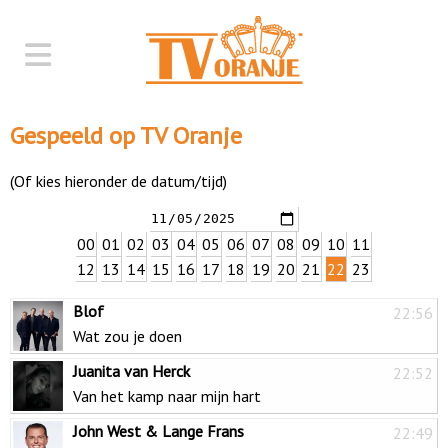
Gespeeld op TV Oranje
(Of kies hieronder de datum/tijd)
00
01
02
03
04
05
06
07
08
09
10
11
12
13
14
15
16
17
18
19
20
21
22
23
Blof
22:56
Wat zou je doen
Juanita van Herck
22:52
Van het kamp naar mijn hart
John West & Lange Frans
22:49