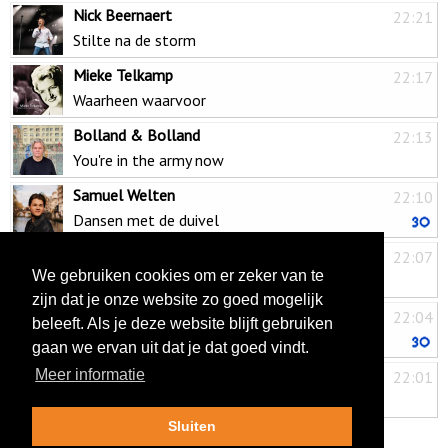
Nick Beernaert
22:21
Stilte na de storm
Mieke Telkamp
22:17
Waarheen waarvoor
Bolland & Bolland
22:13
You're in the army now
Samuel Welten
22:10
Dansen met de duivel
Ronnie van Bemmel
22:07
We gebruiken cookies om er zeker van te
Laat het licht maar uit
zijn dat je onze website zo goed mogelijk
Jeffrey Heesen
22:04
beleeft. Als je deze website blijft gebruiken
Baby lekker ding
gaan we ervan uit dat je dat goed vindt.
Doe Maar
Meer informatie
22:01
Sinds 1 dag of 2 (32 jaar)
Sluiten