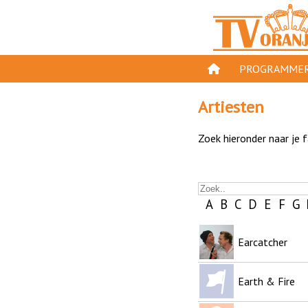
PROGRAMMER
PROGRAMMA'S
Artiesten
GESPEELD OP TV
Zoek hieronder naar je 
ORANJE KROON
TV ORANJE TOP 
A
B
C
D
E
F
G
11 VAN ORANJE
Earcatcher
Earth & Fire