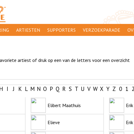
ING
ARTIESTEN
SUPPORTERS
VERZOEKPARADE
OV
SUPPORTERSACTIES
WA
 ORANJE
AANMELDEN
CL
favoriete artiest of druk op een van de letters voor een overzicht
AD
1000
DI
H
I
J
K
L
M
N
O
P
Q
R
S
T
U
V
W
X
Y
Z
0
1
PR
CO
Elibert Maathuis
Erik
Elieve
Eri