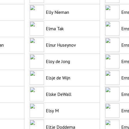
Elly Nieman
Ern
Elma Tak
Ern
an
Elnur Huseynov
Ern
Eloy de Jong
Ern
Elsje de Wijn
Ern
Elske DeWall
Ern
Elsy M
Ern
Eltje Doddema
Ern