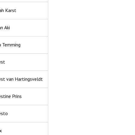
ah Karst
n Aki
a Temming
est
est van Hartingsveldt
stine Prins
esto
x