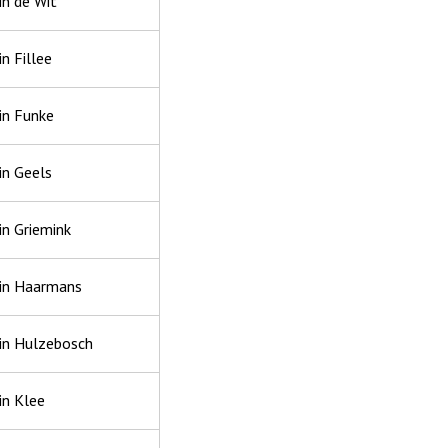
in de Wit
n Fillee
in Funke
in Geels
in Griemink
in Haarmans
in Hulzebosch
in Klee