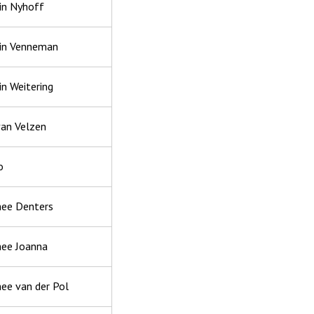
in Nyhoff
in Venneman
in Weitering
van Velzen
o
ee Denters
ee Joanna
ee van der Pol