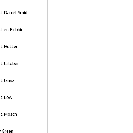
st Daniël Smid
st en Bobbie
st Hutter
st Jakober
st Jansz
st Low
st Mosch
y Green