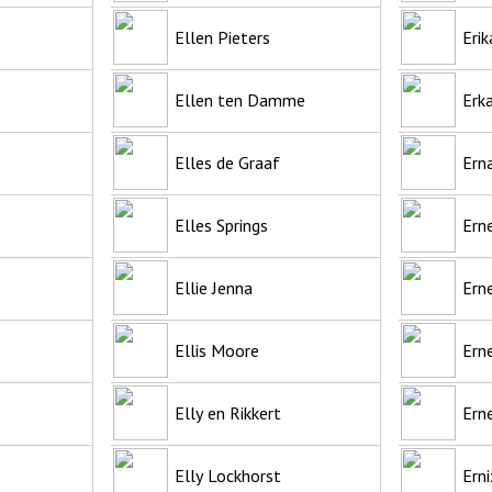
Ellen Pieters
Erik
Ellen ten Damme
Erka
Elles de Graaf
Ern
Elles Springs
Ern
Ellie Jenna
Ern
Ellis Moore
Erne
Elly en Rikkert
Ern
Elly Lockhorst
Erni