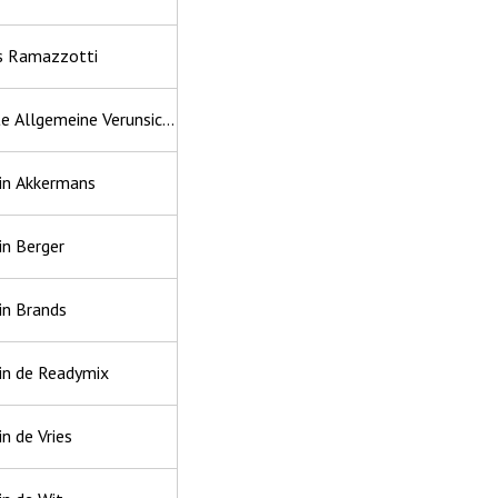
s Ramazzotti
te Allgemeine Verunsicherung
in Akkermans
in Berger
in Brands
in de Readymix
n de Vries