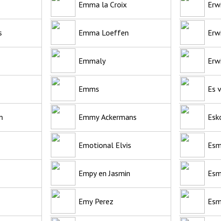
Emma la Croix
Erw
s
Emma Loeffen
Erw
Emmaly
Erw
Emms
Es 
m
Emmy Ackermans
Esk
Emotional Elvis
Esm
Empy en Jasmin
Esm
Emy Perez
Esm