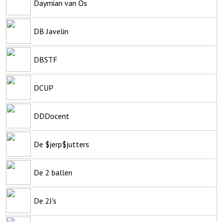
Daymian van Os
DB Javelin
DBSTF
DCUP
DDDocent
De $jerp$jutters
De 2 ballen
De 2J's