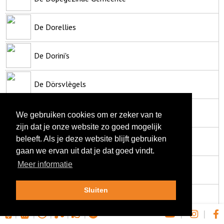
De Dorellies
De Dorini's
De Dörsvlègels
De Drie Dees
We gebruiken cookies om er zeker van te
zijn dat je onze website zo goed mogelijk
beleeft. Als je deze website blijft gebruiken
De Duifmeneer
gaan we ervan uit dat je dat goed vindt.
Meer informatie
De Erpa's
Sluiten
De Esperando's
|
|
|
|
|
|
|