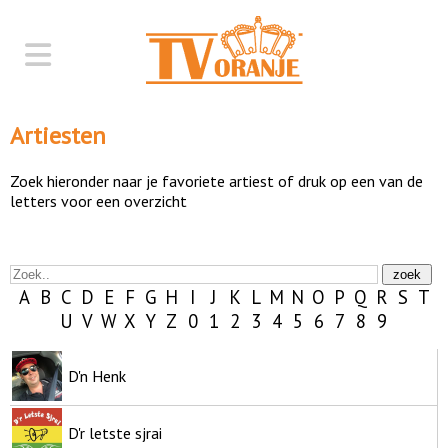
Artiesten
Zoek hieronder naar je favoriete artiest of druk op een van de
letters voor een overzicht
A
B
C
D
E
F
G
H
I
J
K
L
M
N
O
P
Q
R
S
T
U
V
W
X
Y
Z
0
1
2
3
4
5
6
7
8
9
D'n Henk
D'r letste sjrai