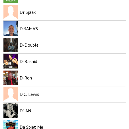
D'r Sjaak
D'RAMA'S
D-Double
D-Rashid
D-Ron
D.C. Lewis
D1AN
Da Spiet Me