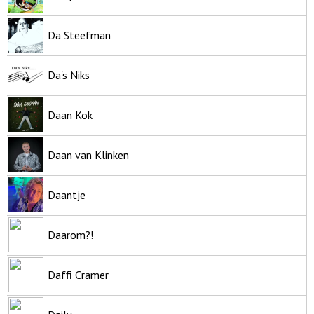
Da Steefman
Da's Niks
Daan Kok
Daan van Klinken
Daantje
Daarom?!
Daffi Cramer